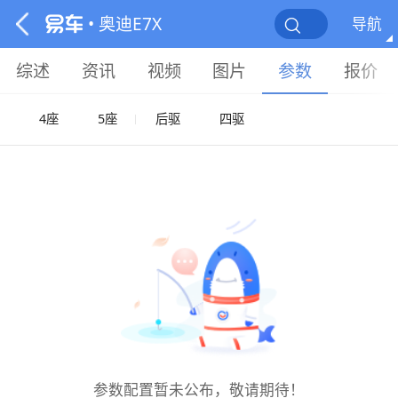
• 奥迪E7X
导航
综述
资讯
视频
图片
参数
报价
4座
5座
后驱
四驱
参数配置暂未公布，敬请期待！