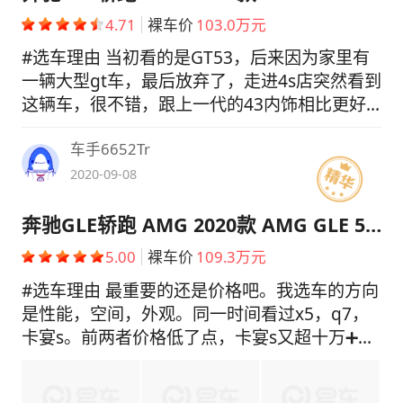
4.71
裸车价
103.0万元
#选车理由 当初看的是GT53，后来因为家里有
一辆大型gt车，最后放弃了，走进4s店突然看到
这辆车，很不错，跟上一代的43内饰相比更好
看，更豪华了，带家里人，以及为了孩子考虑，
车手6652Tr
选择了它。 #最满意 空间，我很满意 动力，因
为v48的加持，很有劲儿，400多p毕竟 外观，
2020-09-08
emmm，因为个人还是喜欢GT车型，对于这种
车偏向性能➕科技➕suv的车，还需要慢慢了解
奔驰GLE轿跑 AMG 2020款 AMG GLE 53 4MATIC+ 轿跑SUV
油耗，非常合适，磨合期20➕，跑高速有时候到
5.00
裸车价
109.3万元
9 操控，还可以 #最不满意 空间，后排有点小
#选车理由 最重要的还是价格吧。我选车的方向
动力，有时候换挡会顿挫，可能是9速的问题 外
是性能，空间，外观。同一时间看过x5，q7，
观，我老婆觉得像个肉包子，还有这车太宽，比
卡宴s。前两者价格低了点，卡宴s又超十万➕。
G还宽的数据 油耗，堵车的时候虽然比之前x5
#最满意 最满意的就是amg这个标了，动力充
低很多，还能接受 操控，跟之前那辆F15底盘的
沛，内饰够奔驰，外观很运动。#最不满意 溜背
x5相比，这车转向有点模糊，不是很灵敏 #空间