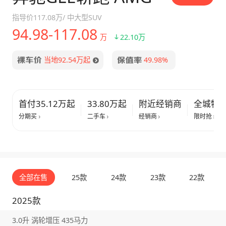
指导价
117.08万
/
中大型SUV
94.98-117.08
万
22.10万
当地92.54万起
49.98%
首付35.12万起
33.80万起
附近经销商
全城特
分期买
二手车
经销商
限时抢
全部在售
25款
24款
23款
22款
2025款
3.0升 涡轮增压 435马力