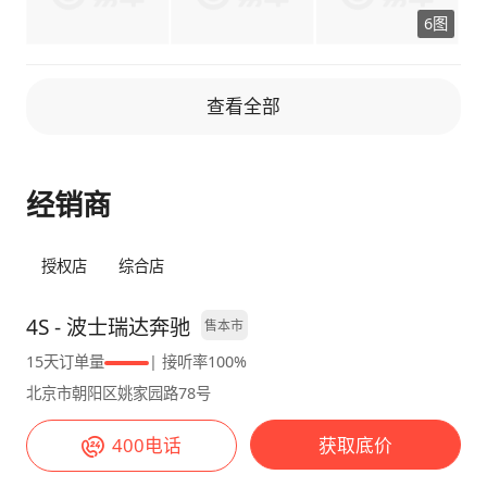
造型嘛，后排头部空间，后备箱都小了点。#空
空间，后排空间小，有时候带180的小伙子费
6图
间 前排完美，后排不超过1m8挺舒适，后备箱
劲，但是我几乎不带人，我说了废话一样。平时
不能堆很多东西，但满足日常或远门出行。#外
都是带孩子用，所以满足我基本的刚需。 #外观
观 加了amg套件加上溜背造型，符合年轻人的
外观，我觉得完全满足我个人想要的，毕竟suv
查看全部
需求#内饰 奔驰内饰还是很能打的，氛围灯很赞
不用考虑下坡会不会蹭地，但是我家车库问题，
#动力 435马力520牛数据代表一切，虽然不是
感谢有空气悬挂，让我平稳下去 #内饰 内饰，
八缸，但说实话这个价格八缸也难买。#操控
屏幕是奔驰管用的大连屏，看不腻，多了运动排
经销商
amg调教没得说，这么大的车开起来不会担
气，抬显，氛围灯，还有方向盘800款的控制蛋
心。#舒适性 前排舒适，后排靠背够斜坐的不会
蛋，不能说行走夜店，但是也很爽 #动力 动
挺。隔音很好，滤震也很好。#油耗 开了高速是
力，完全够用，因为我平时开车都80左右，偶
授权店
综合店
10.3/百公里，市区能到15，暴力驾驶20往上
尔会s➕模式放松一下，一天疲惫的心 #操控 操
吧。
控，还是那句话，虽然是53的amg，转向模糊
4S - 波士瑞达奔驰
售本市
不如x5，但是不碍事，我也不走小路 #舒适性
15天订单量
| 接听率100%
真的很舒服，因为nappa座椅的加持，没有63
北京市朝阳区姚家园路78号
的那种硬的不行的赛道座椅，我开车并没有不舒
服 #油耗 油耗，毕竟3.0➕v48，整体还可以接
400电话
获取底价
受，完全可以