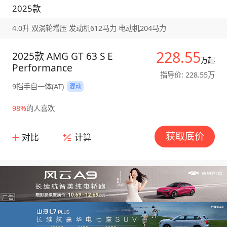
2025款
4.0升 双涡轮增压 发动机612马力 电动机204马力
228.55
2025款 AMG GT 63 S E
万起
Performance
指导价: 228.55万
9挡手自一体(AT)
混动
98%
的人喜欢
获取底价
对比
计算