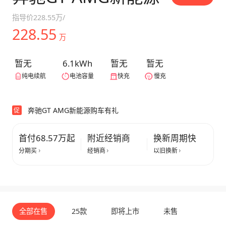
指导价
228.55万
/
228.55
万
暂无
6.1kWh
暂无
暂无
纯电续航
电池容量
快充
慢充
奔驰GT AMG新能源购车有礼
促
首付68.57万起
附近经销商
换新周期快
分期买
经销商
以旧换新
全部在售
25款
即将上市
未售