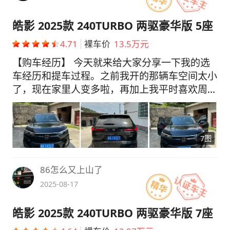
皓影 2025款 240TURBO 两驱豪华版 5座
4.71
裸车价
13.5万元
【购车经历】 今天就来给大家分享一下我的选
车经历和提车过程。之前我开的那辆车空间太小
了，现在家里人变多啦，再加上我平时喜欢周末
出去玩就打算换一辆空间大而且舒适性又好的
SUV车型，预算20万左右。选车的时候，我看了
好几款热门车型。有丰田荣放，但是它的空间一
7图
般，内饰也有点老气，不太符合我。比亚迪宋
PLUS呢，虽然性价比高，但我对新能源车的续
航和保值还是有点担心。大众探岳倒是不错，可
86怎么又上山了
油耗有些许点高，后期养车成本高还是软了。最
2025-08-17
后才看的皓影，各方面都比较均衡，空间大，油
耗低，口碑也不错，试驾之后感觉也可以，就决
皓影 2025款 240TURBO 两驱豪华版 7座
定是它吧！ 【提车价格】 这款车指导价是