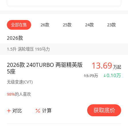
全部在售
26款
25款
24款
23款
2026款
1.5升 涡轮增压 193马力
13.69
2026款 240TURBO 两驱精英版
万起
5座
0.10万
13.79万
无级变速(CVT)
98%
的人喜欢
获取底价
对比
计算