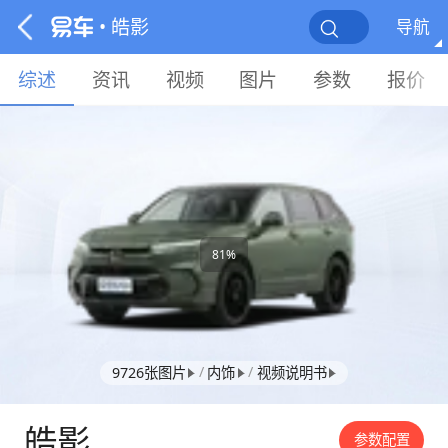
• 皓影
导航
综述
资讯
视频
图片
参数
报价
81%
/
/
9726张图片
内饰
视频说明书
皓影
参数配置