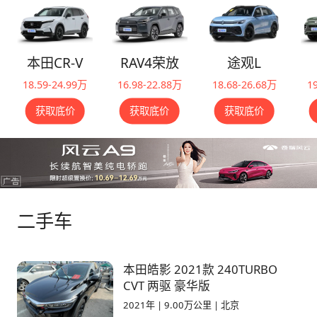
本田CR-V
RAV4荣放
途观L
18.59-24.99万
16.98-22.88万
18.68-26.68万
1
获取底价
获取底价
获取底价
二手车
本田皓影 2021款 240TURBO
CVT 两驱 豪华版
2021年
|
9.00万公里
|
北京