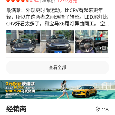
4.64
裸车价
12.97万元
19.99万，加上各种优惠和补贴，裸车价谈到了
13.5万。购置税1.2万左右，保险5000元，落地
最满意：外观更时尚运动，比CRV看起来更年
总价大概15.3万，这个价格我还是挺满意的。不
轻，所以在这两者之间选择了皓影。LED尾灯比
错不错。 【油耗表现】 油耗表现挺不错的，目
CRV好看太多了，和宝马X6尾灯异曲同工。 空
前综合油耗在7.5升百公里左右，市区拥堵路段
间足够宽敞，1米7以下的乘客坐第三排也不会
大概8 - 9升，跑高速的话能低到6升多 。这个油
太局促，空间魔术师本田的mm理念不是盖的。
耗我也满意，长期使用下来也能省不少钱。
日系车一贯皮实耐用省心的金字招牌之一。 不
6图
【最不满意】 隔音效果是我不太满意的地方，
满意：车头灯是真的不够亮且分散，经常晚上以
低速行驶的时候还好，一旦上了高速风噪和胎噪
为是不是没开灯。没有透镜，还不如雷凌，运动
杂音就比较明显了，会影响聊天和听歌的体验，
版雷凌有透镜，亮度和集中度完爆皓影。 车漆
查看全部
只能把音乐声音开大来掩饰一下，还有车灯亮度
是真的薄，因为车门比较重，开门用力过度不小
不足，夜间行车小心，大灯亮度也不太够，晚上
心磕了一下就掉了一丢丢漆。不过这个基本上都
开车觉得视线不是很好，尤其是在没有路灯的小
是日系通病了，没有哪个日系的车漆是厚的（雷
道上，心里总是慌的 。如果经常夜间开车的
克萨斯除外） 车头入气格栅开孔太大了，一个
话，可能需要后期改装一下大灯哦。要是和同价
拳头都可以轻松放进去，跑高速快速路很容易被
位的国产车比起来，在一些科技配置上还是有点
小石头弹进去打坏水箱，而且容易布满蚊虫，导
经销商
差距，比如没有座椅通风加热，没有电动尾门，
北京
致空调有异味。上网买个卡扣式防虫网装上吧。