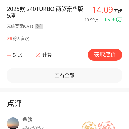
14.09
2025款 240TURBO 两驱豪华版
万起
5座
5.90万
19.99万
无级变速(CVT)
停产
7%
的人喜欢
获取底价
对比
计算
查看全部
点评
孤独
2025-09-05