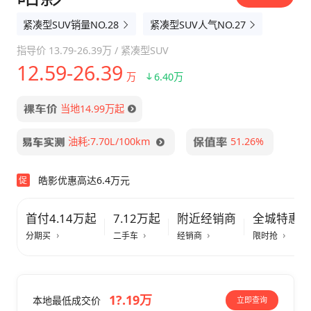
紧凑型SUV销量NO.28
紧凑型SUV人气NO.27
指导价
13.79-26.39万
/
紧凑型SUV
12.59-26.39
万
6.40万
当地14.99万起
油耗:7.70L/100km
51.26%
皓影优惠高达6.4万元
促
首付4.14万起
7.12万起
附近经销商
全城特惠
分期买
二手车
经销商
限时抢
1?.19万
本地最低成交价
立即查询