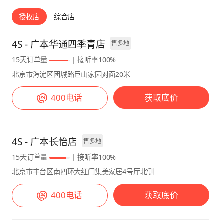
不过对我来说，这些不是刚需的，所以也能接
驾驶感受：动力强劲，属于是那种起步会有一点
受。 【驾驶感受】 开了一段时间整体感觉不
点肉，但是越踩会越有劲，动力储备充足。193
授权店
综合店
错，动力输出很稳，上下班开完全可以，踩油门
匹地球梦发动机，买发动机送车。换档平顺，完
超车也轻松，一点不肉。底盘也很舒适，过减速
全没有顿挫，我的雷凌也是cvt，但是还是会有
4S - 广本华通四季青店
售多地
带颠簸感很小，坐在车里很舒服。空间也是皓影
点顿挫，在皓影身上是完全没有。操控也精准，
15天订单量
| 接听率100%
的一大亮点，开车时一点都不觉得压抑。后排空
这么大个车几乎没有虚位，指哪打哪。 油耗：
北京市海淀区团城路巨山家园对面20米
间也宽敞，而且后排地板几乎是纯平的，中间的
目前油耗是7-8个油，还没做首保，首保过后应
人也可以舒舒服服地坐着。后备箱空间也大，平
该会再降一点。第一箱油加满350，跑了525公
400电话
获取底价
时购物和自驾游放行李完全没问题，后排座椅还
里，6毛7一公里，这么大个车能有这样的油耗
能全部放倒，有时候需要拉一些大的物品也方
表现很不错了 内饰： 真皮方向盘，如果有打孔
便。而且内饰设计简洁大方，虽然没有那么高
那就更好了。方向盘样式好看，运动感足。10.2
4S - 广本长怡店
售多地
档，但它实用。座椅坐起来也很舒服，好像是真
全液晶仪表盘，同价位的CRV还只是7英寸。
皮的。中控台的布局也合理，按键都很方便，配
10.2寸中控，反应算灵敏，分辨度高。储物空间
15天订单量
| 接听率100%
置方面该有的都有，像倒车影像，定速巡航，自
很多且大，可以放很多东西。豪华版没什么装饰
北京市丰台区南四环大红门集美家居4号厅北侧
动空调这些常用配置都有，日常使用足够了。而
板，看起来比较素，档次不太够。 性价比：16
且还有主动刹车，开起来更放心。
400电话
获取底价
万内就能提这个尺寸的老牌合资7座SUV，还要
什么自行车。豪华版的配置基本上都很全了，都