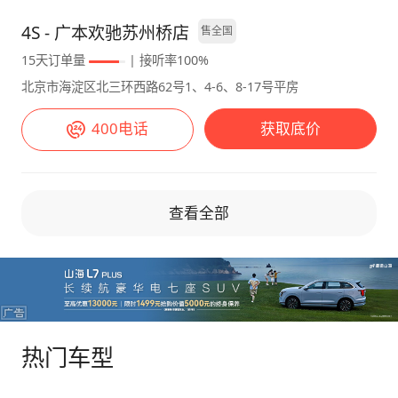
是日常高频率使用的实用性配置，买这个配置足
够了，事实上最走量的也是这个配置。 配置：
4S - 广本欢驰苏州桥店
售全国
L2全速域自适应巡航，车道保持，后视镜自动
15天订单量
| 接听率100%
折叠，液晶仪表盘，10.2寸中控，自动大灯，双
北京市海淀区北三环西路62号1、4-6、8-17号平房
区空调，陡坡缓行，前排电动座椅，AUTO
HOLD
400电话
获取底价
查看全部
热门车型