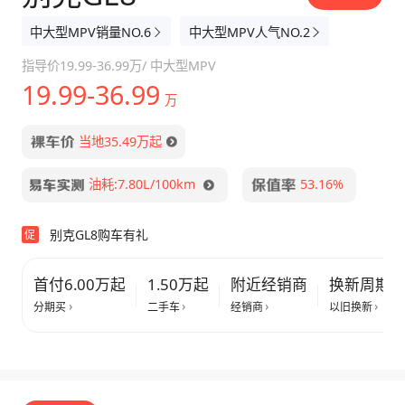
中大型MPV销量NO.6
中大型MPV人气NO.2
指导价
19.99-36.99万
/
中大型MPV
19.99-36.99
万
当地35.49万起
油耗:7.80L/100km
53.16%
别克GL8购车有礼
促
首付6.00万起
1.50万起
附近经销商
换新周期
分期买
二手车
经销商
以旧换新