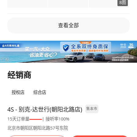
8图
口，除顶配前排无线充电，其他得从仪表下储物
稳，空间大，可配置寒酸，同价位连座椅加热都
箱取电，充电时不能关箱，带线强关难打开，设
没有，不值。传祺M8内饰豪华，动力起步肉，
计师咋想的。 还有油箱盖没拧紧，发动机故障
换挡顿挫，赶时间时受不了。 最终选了GL8 尊
查看全部
灯亮，不同品牌报故障不一样，这款报发动机故
享版，外观商务，内饰精致，试驾着动力平顺、
障灯，虽说好多车油箱盖没拧紧都有提示，但频
操控灵活，虽价稍高但符合需求，还是咬牙定
繁遇到也烦。 车机与对比 车机偶尔卡，最底下
了。 价格分享 裸车30.72万，谈了3万多优惠，
功能键偶尔不显示，重启几遍又好，不如预期流
落地33.7万左右。送的脚垫有味、贴膜一般，后
畅。有人说岚图梦想家性价比高，可GL8多年底
来自己换了。 【油耗情况】 官方8.1L油耗看看
蕴在，三大件稳定，只要三大件靠谱，黑白屏也
就行。市区堵车12-13L，高速7-8L，综合10L左
经销商
支持，不过车机、品控这些小毛病确实多。
右。加95号油，每月油钱不少，这么大的车，
也能接受。 【空间表现】 空间是强项，我
178cm坐前排，头顶、腿都有余地。第二排独
授权店
综合店
立座椅带加热通风按摩，都说蛮舒服的。第三排
老人小孩坐着不挤，长途也还行。后备箱能放几
4S - 别克-达世行(朝阳北路店)
售本市
个行李箱，放倒第三排装货更能装。 【动力感
15天订单量
| 接听率100%
受】 2.0T发动机，起步稳，市区超车给油就
北京市朝阳区朝阳北路57号东院
走，高速120往上还有劲，坐满人开空调也不受