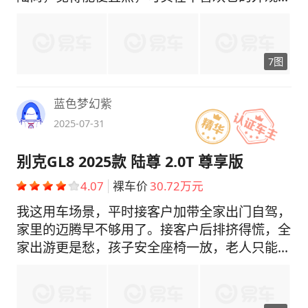
内饰，果断选陆尊智享版。 最早去一家店，跟
销售磨优惠，就走了。后来在另一家店买了，直
接优惠1.4W，全款提车。算下来裸车28.63W，
7图
税花了2.5W，保险6000左右落地31W多，价格
看补贴和优惠，多对比才不吃亏。 空间与驾驶
空间家用够，拉一家人不挤，三排固定不太好，
蓝色梦幻紫
不过能后仰，算实用。方向盘轻柔，开着像小轿
2025-07-31
车一样轻松，车大却没处处小心的压力，驾驶感
受不错。 车衣纠结 提车时纠结贴车衣，有人说
别克GL8 2025款 陆尊 2.0T 尊享版
别克车漆薄，怕喷漆耽误用车想贴；也有人觉得
4.07
裸车价
30.72万元
车衣是智商税，打蜡就行。我提车回来直接去抖
音联系的车衣店，店面大，人不错，简单装饰花
我这用车场景，平时接客户加带全家出门自驾，
1万多点，后期不喜欢再换，先用着。 油耗表现
家里的迈腾早不够用了。接客户后排挤得慌，全
适合商用，家用油耗不经济不算太低目前7300
家出游更是愁，孩子安全座椅一放，老人只能将
多公里，高速时，120km速度百公里8L左右，
就挤着。换车就认准大MPV，得撑场面还得舒
市区油耗9个左右，家用成本稍微高一些。 不满
服。 当时看了本田艾力绅空间够，但内饰太
意的点 车舱功能设计糟心，前排没外置充电
素，塑料感强，接客户拿不出手。丰田塞纳外观