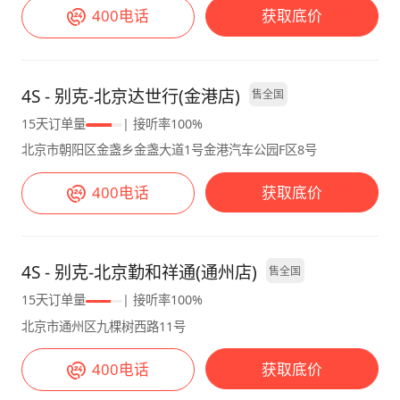
影响。毕竟是MPV，别指望像小跑车，家用接
400电话
获取底价
客户够使。 【驾驶感受】 车大但好开，方向盘
轻，掉头停车灵活。过坑洼路震动过滤好，隔音
不错，高速风噪胎噪能接受。就是刹车前段有点
4S - 别克-北京达世行(金港店)
售全国
软，适应了就好。 【不太满意的地方】 第二排
车门过颠路有异响，4S店说通病，没修好； 第
15天订单量
| 接听率100%
三排座椅角度不能调，坐久了累，还没单独空调
北京市朝阳区金盏乡金盏大道1号金港汽车公园F区8号
口，夏天有点热； 市区油耗高，看着油表掉心
400电话
获取底价
疼； 价格比同级贵点，配置不算最丰富。
4S - 别克-北京勤和祥通(通州店)
售全国
15天订单量
| 接听率100%
北京市通州区九棵树西路11号
400电话
获取底价