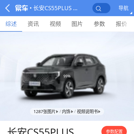
• 长安CS55PLUS PHEV
导航
综述
资讯
视频
图片
参数
报价
99%
/
/
1287张图片
内饰
视频说明书
长安CS55PLUS
参数配置