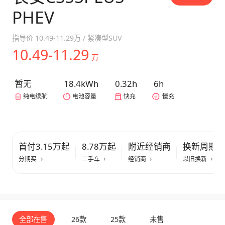
PHEV
指导价
10.49-11.29万
/
紧凑型SUV
10.49-11.29
万
暂无
18.4kWh
0.32h
6h
纯电续航
电池容量
快充
慢充
首付3.15万起
8.78万起
附近经销商
换新周期
分期买
二手车
经销商
以旧换新
全部在售
26款
25款
未售