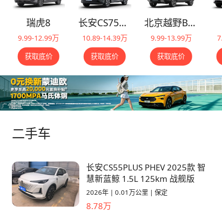
瑞虎8
长安CS75PLUS
北京越野BJ30
9.99-12.99万
10.89-14.39万
9.99-13.99万
7
获取底价
获取底价
获取底价
二手车
长安CS55PLUS PHEV 2025款 智
慧新蓝鲸 1.5L 125km 战舰版
2026年
|
0.01万公里
|
保定
8.78万