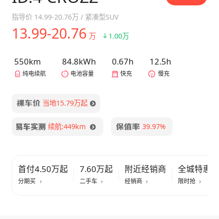
指导价
14.99-20.76万
/
紧凑型SUV
13.99-20.76
万
1.00万
550km
84.8kWh
0.67h
12.5h
纯电续航
电池容量
快充
慢充
当地15.79万起
续航:449km
39.97%
首付4.50万起
7.60万起
附近经销商
全城特惠
分期买
二手车
经销商
限时抢