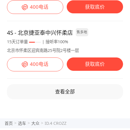
论是城市道路还是高速公路，都能轻松驾驭。此
能化，它搭载的半自动辅助驾驶系统只能应用在
400电话
获取底价
外，它的加速性能也相当不错，动力输出线性，
很规范的环境中，比如高速和城市快速路，普通
轻踩加速踏板就能感受到明显的推背感，超车时
的城区道路，乃至乡下的道路基本没法用，策略
轻松自如。 （三）续航水平：满足日常需求 关
很保守也基本没有任何博弈空间，不建议各位在
4S - 北京捷亚泰中兴怀柔店
售多地
于续航，ID.4 的表现中规中矩。官方续航里程
非高速路之外使用。不然加塞加得你头皮发麻，
15天订单量
| 接听率100%
为 442 公里，实际使用中，夏季开空调市区续
全车所有传感器都会叫的你头疼。但，老司机还
航大约在 300 公里左右，高速续航会稍低一
是更喜欢自己把控，所以也没太多不满情绪，只
北京市怀柔区迎宾南路25号院2号楼一层
些。不过，凭借其出色的电耗表现和快速充电功
是和朋友的车比起来，差点意思。 【驾驶感
400电话
获取底价
能，我在日常使用中并没有感到明显的里程焦
受】 舒适平稳，我认为它是最像油车的电车，
虑。只要提前规划好充电路线，长途旅行也能轻
但是又有着电机天生的优势，动力连续绵密，城
松应对。 （四）使用成本：经济实惠 除了电耗
区道路驾驶体验极佳，但毕竟是个SUV，变道转
成本低之外，ID.4 的使用成本还包括保养费
弯的信心略有不足，不适合激烈驾驶。 【续航
查看全部
用。由于是纯电动汽车，没有发动机和变速箱等
情况】 续航很实在，表上的续航和实际差异不
复杂的机械结构，保养项目相对较少，保养费用
大，开着很安心，不过在重庆也就400大几十公
也较低。一般来说，每次保养仅需检查车辆的基
里的样子了，受温度的影响还是蛮明显的，冬天
本状况、更换空气滤清器等，费用大约在几百
和夏天续航略差一成，春秋是它最猛的季节，有
>
>
>
首页
选车
大众
ID.4 CROZZ
元。相比传统燃油车，每年的保养费用能节省不
时候500续航还是开的出来。 【充电时间】 充