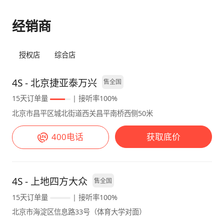
手容易。此外，车内的空间表现也让我非常满
它贵，还有什么理由不选它？ 【最满意】 最让
经销商
意，无论是前排还是后排，头部和腿部空间都十
我和家人满意的有两个点： 1️⃣：外观颜值真的
分充裕，乘坐舒适性很高。 二、使用心得
太绝了，我感觉大众这么多年套娃设计的最终解
（一）电耗水平：经济实惠 经过 5 万公里的行
决方案就是它了，极具辨识度又不失大众风范，
授权店
综合店
驶，我发现 ID.4 的电耗表现相当出色。在日常
配上这个星河灰简直绝了，充满了神秘感和未来
城市通勤中，平均电耗大约在 15kWh/100km
风但是又不张扬，低调内敛的车身线条加上简约
4S - 北京捷亚泰万兴
售全国
左右。即使在冬季使用空调的情况下，电耗也不
大气的灯组造型，简直甩竞品几条街。另外，个
15天订单量
| 接听率100%
会大幅增加，这让我对它的续航能力更有信心。
人认为星河灰只合适两款车：大众CC猎装和
北京市昌平区城北街道西关昌平南桥西侧50米
相比传统燃油车，使用成本大幅降低，每公里的
ID.4，哈哈不服来辩！ 2️⃣：越级的空间与驾乘
电费仅需几毛钱，长期来看能节省不少开支。此
感受，作为一台紧凑级的SUV，还带了这么大一
400电话
获取底价
外，它的充电速度也让我满意，快充模式下，从
块电池在肚子下面，整个车内的乘坐空间没有一
30% 充到 80% 仅需 30 分钟左右，大大减少了
点局促的感觉，前后排座椅都很舒服，没有在这
充电等待时间。 （二）操控体验：平稳舒适
上面偷空间，另外就是它的底盘了！真的是太突
ID.4 的操控性能让我非常满意。它的底盘调校
4S - 上地四方大众
出了，我比较容易晕车，一般坐车的时候都不敢
售全国
扎实稳健，行驶过程中能够很好地过滤路面的颠
看手机或者屏幕，但是在它这里，这个毛病给我
15天订单量
| 接听率100%
簸，即使在高速行驶时，车辆的稳定性也非常
治好了，坐在后排刷***没有一点晕车症状，哈
北京市海淀区信息路33号（体育大学对面）
好。转向精准，指向清晰，开起来非常轻松，无
哈太舒服了！ 【最不满意】 不满意的点就是智