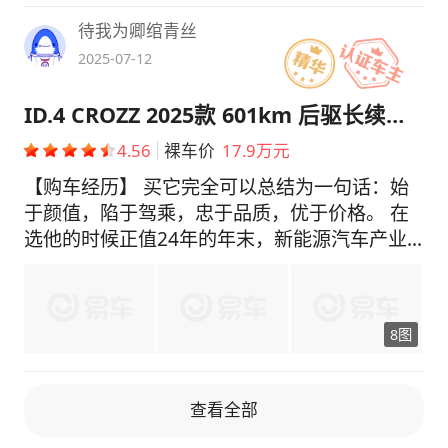
内轻松拥有了心仪的汽车，还让我对未来使用成
本的控制充满信心。 （二）外观设计：时尚与
待我为卿绾青丝
科技感并存 ID.4 的外观设计是我被它吸引的首
2025-07-12
要因素。它的整体造型圆润饱满，线条流畅自
然，给人一种时尚又不失稳重的感觉。车头的贯
ID.4 CROZZ 2025款 601km 后驱长续航暗黑骑士PRO版
穿式灯带和可发光的大众 logo，极具科技感和
4.56
裸车价
17.9万元
辨识度，夜晚行驶时，灯光亮起的瞬间，回头率
超高。车身侧面的腰线简洁有力，搭配大尺寸的
【购车经历】 买它完全可以总结为一句话：始
轮毂，展现出一种动感的姿态。车尾的设计同样
于颜值，陷于驾乘，忠于品质，优于价格。 在
亮点十足，IQ.LIGHT 智能尾灯在车辆解锁时会
选他的时候正值24年的年末，新能源汽车产业
呈现出独特的动态效果，仪式感满满。 （三）
的大战最为焦灼的时候，我在看过了启源、深
内饰与做工：品质与舒适兼具 进入车内，ID.4
蓝、极狐、ICAR，吉利等一众大牌之后，被它
的内饰设计简洁大方，虽然整体风格不如一些新
的外型设计所吸引，在离家最近的4S店简单试
8图
势力品牌那样充满未来感，但这种简约的设计反
驾之后，就爱上了它的底盘所带来的那种高级
而给人一种清爽、整洁的感觉。车内采用了大量
感，虽然它没有双层夹胶玻璃，智能化水平极其
的软性材质和皮质包裹，触感舒适，做工精细，
一般，但是它的面品尺寸控制得那么好，以至于
查看全部
细节之处彰显品质。中控台的布局合理，大尺寸
我和老婆都觉得很不错。最后价格也很美丽，大
的中控屏集成了丰富的功能，操作逻辑清晰，上
众的标准紧凑型SUV才不到20个，探岳都卖的比