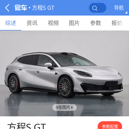
• 方程S GT
导航
综述
资讯
视频
图片
参数
报价
9张图片
方程S GT
参数配置