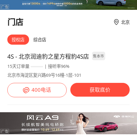
门店
北京
授权店
综合店
4S - 北京润迪豹之星方程豹4S店
售本市
15天订单量
| 接听率96%
北京市海淀区复兴路69号16幢-1层-101
400电话
获取底价