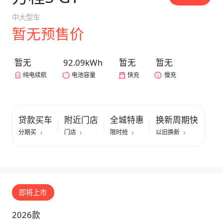
中大型车
暂无预售价
暂无
92.09kWh
暂无
暂无
纯电续航
电池容量
快充
慢充
贷款买车
附近门店
全城特惠
换新周期快
分期买
门店
限时抢
以旧换新
即将上市
2026款