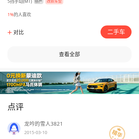
5挡手动(MT)
停产
改款车型
1%
的人喜欢
二手车
对比
查看全部
点评
龙吟的雪人3821
2015-03-10