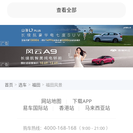
算过得去 #空间 空间值得点赞，拉货的不二选
查看全部
择 #操控 开着顺手，侧手刹好用 #舒适度 整体
舒适度还行，视野比较好 #总评 这车动力好，
挺省油的
>
>
>
首页
选车
福田
福田风景
网站地图
|
下载APP
易车国际站
|
香港站
|
马来西亚站
4000-168-168
购车热线：
（ 9:00 - 21:00 ）