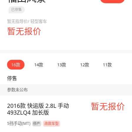
已停售
暂无指导价
/
轻型客车
暂无报价
16款
14款
13款
12款
11款
10
停售
参数未公布
暂无报价
2016款 快运版 2.8L 手动
493ZLQ4 加长版
5挡手动(MT)
停产
改款车型