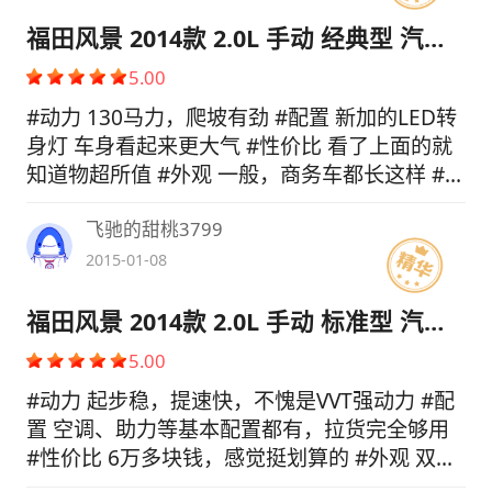
福田风景 2014款 2.0L 手动 经典型 汽油 VVT 短轴
5.00
#动力 130马力，爬坡有劲 #配置 新加的LED转
身灯 车身看起来更大气 #性价比 看了上面的就
知道物超所值 #外观 一般，商务车都长这样 #内
饰 一般，对于我载货为主没啥要求 #空间 我的
飞驰的甜桃3799
货是有长度要求的， 只有风景行 #操控 操控看
开车技术，我还行 #舒适度 还可以，基本用来
2015-01-08
拉货 #总评 这款车不错，价格便宜，载货也
行，空间大
福田风景 2014款 2.0L 手动 标准型 汽油 VVT 短轴
5.00
#动力 起步稳，提速快，不愧是VVT强动力 #配
置 空调、助力等基本配置都有，拉货完全够用
#性价比 6万多块钱，感觉挺划算的 #外观 双色
漆，上白下绿，好看 #内饰 做工一般，用料还