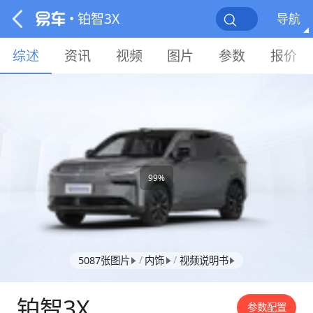
• 铂智3X
导航
综述
资讯
视频
图片
参数
报价
99%
/
/
5087张图片
内饰
视频说明书
铂智3X
参数配置