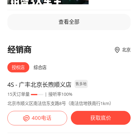
过车。比亚迪那辆，除了我自己开，家人都不愿
意坐。 我开过同事的某电车，雨天在柏油路上
频繁打滑，我都不敢开得太快，刹车也没有信
查看全部
心。 铂智这点很不错，虽然刹车调教软，前段
没太大刹车力度，但是没有打滑情况出现，非常
舒适。 【续航情况】 要开出好的能耗，起步不
经销商
北京
要太快，慢一些，夏天带空调可以到12.8 - 13.3
电耗。起步大电门，那就很高。经常开60+ ，电
授权店
综合店
耗很满意。没有黑子说的那么不堪。毕竟车重摆
在那，起步迅速我也试过，市区电耗能往17+上
4S - 广丰北京长煦顺义店
售多地
走。 【内饰】 内饰还行，中规中矩。可利用的
地方挺多。没有特别突出，只能说一般，离国产
15天订单量
| 接听率100%
新能源有点差距，太朴素。四S帮换掉了织布，
北京市顺义区南法信东支路8号（南法信地铁南行1km）
还是不错的。 【外观】 外观就现在的新能源来
说，还是有差距。比起国产新能源上的设计来对
400电话
获取底价
比，还是有不足。没有很惊艳，但中规中矩。
【空间表现】 空间很不错，够大够宽敞。小孩