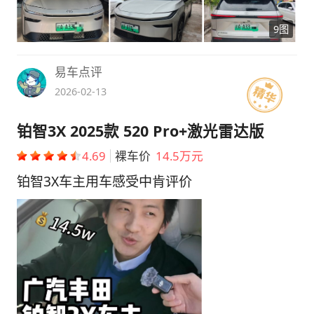
车。 【最满意】 不会晕车，这点是我最满意
9图
的。太舒适了。 【最不满意】 这车目前唯一的
缺点，轮胎偏小了一些。但是可以加钱上18
寸，我考虑只是通勤，去远门开油车，就没加钱
易车点评
上。但是也够用，雨天急刹不打滑，这点很不
2026-02-13
错。还有就是价钱上没少，磨了很多次，送了贴
膜和全车换皮革，与五次保养。空间是真大，可
铂智3X 2025款 520 Pro+激光雷达版
以放两辆单车。后排放倒，可以当床睡，回老家
4.69
裸车价
14.5万元
时，孩子闹着在车里睡了好几天，电车不担心有
一氧化碳。还不错，头顶还有富余。比我原先油
铂智3X车主用车感受中肯评价
车大！ 【提车价格】 提车的价格是一分没少，
不过早买早享受吧。一年要开2万多公里，省了
很多油费。 【驾驶感受】 驾驶感觉上还不错，
我开惯奔驰了，操控只能说一般。只能给4分
吧。可能是车头轻吧，但已经超越很多电车了。
离油车的好操控还是有一段距离。 系统调教上
真的舒服，特别是可以关闭动能回收，家人没晕