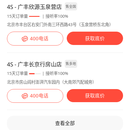
子在回老家的时候很喜欢在车上睡，没有一氧化
4S - 广丰欣源玉泉营店
售全国
碳。不用担心安全问题。 【智能化表现】 我买
15天订单量
| 接听率100%
的纯通勤用，要求就是十万左右纯电，所以最低
北京市丰台区右安门外南三环西路43号（玉泉营桥东北角）
配430版，没有智驾，不评价。等以后L3成熟了
再买智驾车。 【充电时间】 快充半小时，家里
400电话
获取底价
装了家充，20%到充满，5个多小时。 【舒适
性】 像之前说的，很不错，不会晕车，这点秒
杀很多款车型了！ 【动力表现】 动力足够用
了，前驱车，不怕猛踩。后驱车你想踩猛点，都
4S - 广丰长京行房山店
售多地
要注意别甩到绿化带上。运动模式动力更猛。
15天订单量
| 接听率100%
北京市房山阎村澎湃汽车园内（大南郊汽配城旁）
400电话
获取底价
查看全部