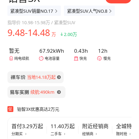
紧凑型SUV销量NO.17
紧凑型SUV人气NO.8
指导价
10.98-15.98万
/
紧凑型SUV
9.48-14.48
万
2.00万
暂无
67.92kWh
0.43h
12h
纯电续航
电池容量
快充
慢充
当地14.18万起
续航:490km
铂智3X优惠高达2万元
促
首付3.29万起
11.40万起
附近经销商
全城特惠
分期买
二手车
经销商
限时抢