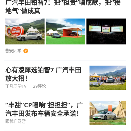
广汽丰田铂智7：把“担责”唱成歌，把“接
地气”做成真
曹安同学
心有凌犀选铂智7 广汽丰田
放大招！
丁凡同学TV
29评论
“丰甜”CP唱响“担担担”，广
汽丰田发布车辆安全承诺！
跟我自驾游