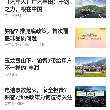
【汽车人】广汽丰田：千钧
之力，根在中国
汽车人传媒
铂智7 推兜底政策，首次覆
盖非品质问题
十三先生Studio
94评论
玉龙雪山下，铂智7带给用户
不一样的“丰甜”
禾颜阅车
电池事故起火厂家全担责？
铂智7质保政策为何值得关注
智电商业车刊