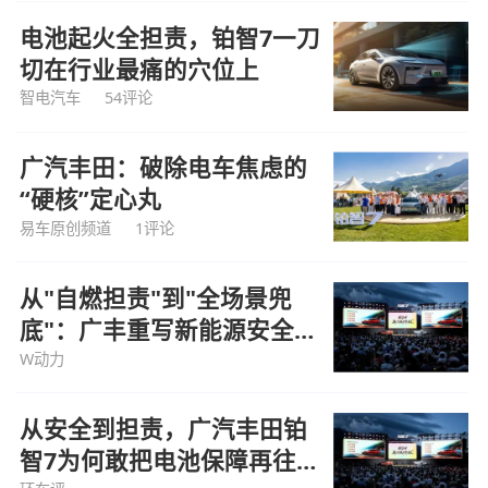
电池起火全担责，铂智7一刀
切在行业最痛的穴位上
智电汽车
54评论
广汽丰田：破除电车焦虑的
“硬核”定心丸
易车原创频道
1评论
从"自燃担责"到"全场景兜
底"：广丰重写新能源安全公
式
W动力
从安全到担责，广汽丰田铂
智7为何敢把电池保障再往前