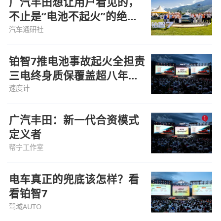
广汽丰田想让用户看见的，
不止是“电池不起火”的绝对
自信
汽车通研社
铂智7推电池事故起火全担责
三电终身质保覆盖超八年用
车
速度计
广汽丰田：新一代合资模式
定义者
帮宁工作室
电车真正的兜底该怎样？看
看铂智7
驾域AUTO