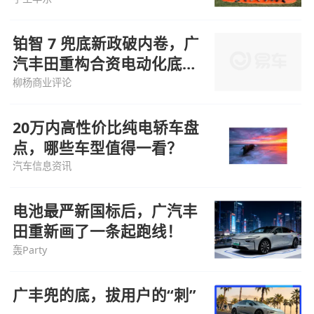
铂智 7 兜底新政破内卷，广
汽丰田重构合资电动化底层
逻辑
柳杨商业评论
20万内高性价比纯电轿车盘
点，哪些车型值得一看？
汽车信息资讯
电池最严新国标后，广汽丰
田重新画了一条起跑线！
轰Party
广丰兜的底，拔用户的“刺”