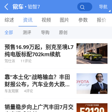
• 铂智7
导航
综述
资讯
视频
图片
参数
报价
全部
测评
导购
原创
预售16.99万起，别克至境L7
纯电版标配702km续航
驾仕派
11评论
靠“本土化”战略输血？丰田
财报公布，汽车业务大跌
21%
车友观察
4评论
销量稳步向上广汽丰田7月交