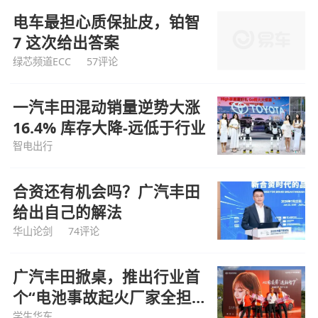
电车最担心质保扯皮，铂智
7 这次给出答案
绿芯频道ECC
57评论
一汽丰田混动销量逆势大涨
16.4% 库存大降-远低于行业
智电出行
合资还有机会吗？广汽丰田
给出自己的解法
华山论剑
74评论
广汽丰田掀桌，推出行业首
个“电池事故起火厂家全担
责”政策
学生华东