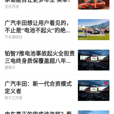
沈氏评述
广汽丰田想让用户看见的，
不止是“电池不起火”的绝对
自信
汽车通研社
铂智7推电池事故起火全担责
三电终身质保覆盖超八年用
车
速度计
广汽丰田：新一代合资模式
定义者
帮宁工作室