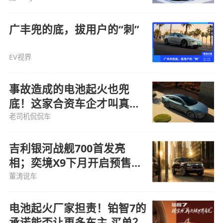
广丰兜的底，拔用户的“刺”
EV视界
事故造成的电池起火也兜
底！这家合资车企才叫真兜
底
老司机侃侃车
吉利银河战舰700首发亮
相；奕境X9下月开启预售...
董涛说车
电池起火厂家担责！铂智7的
承诺能否让更多车主 买单？