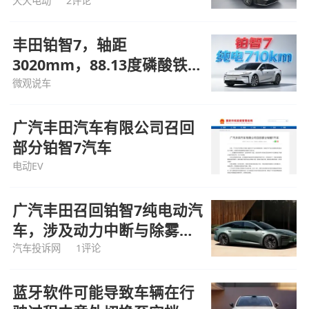
天天电动
2评论
丰田铂智7，轴距
3020mm，88.13度磷酸铁锂
电池，纯电710km
微观说车
广汽丰田汽车有限公司召回
部分铂智7汽车
电动EV
广汽丰田召回铂智7纯电动汽
车，涉及动力中断与除雾隐
患
汽车投诉网
1评论
蓝牙软件可能导致车辆在行