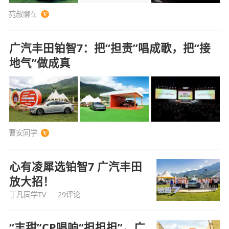
苑叔聊车
广汽丰田铂智7：把“担责”唱成歌，把“接
地气”做成真
曹安同学
心有凌犀选铂智7 广汽丰田
放大招！
丁凡同学TV
29评论
“丰甜”CP唱响“担担担”，广