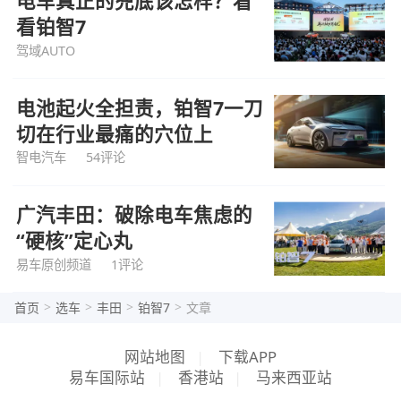
电车真正的兜底该怎样？看
看铂智7
驾域AUTO
电池起火全担责，铂智7一刀
切在行业最痛的穴位上
智电汽车
54评论
广汽丰田：破除电车焦虑的
“硬核”定心丸
易车原创频道
1评论
>
>
>
>
首页
选车
丰田
铂智7
文章
网站地图
|
下载APP
易车国际站
|
香港站
|
马来西亚站