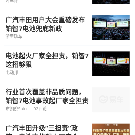
推？
环车评
广汽丰田用户大会重磅发布
铂智7电池兜底新政
浙里聊车
电池起火厂家全担责，铂智7
这招够狠
电动邦
行业首次覆盖非品质问题，
铂智7电池事故起厂家全担责
布朗倪Suki
92评论
广汽丰田升级“三担责”政