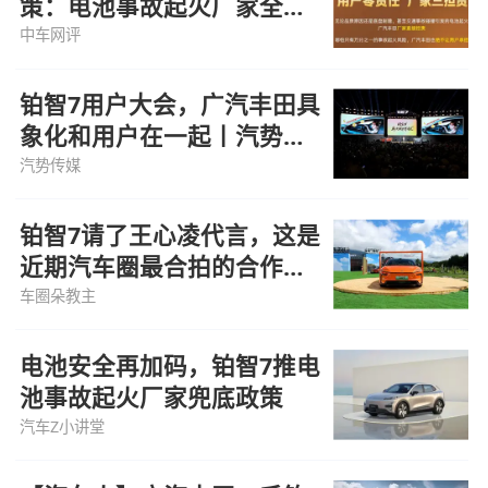
策：电池事故起火厂家全担
责
中车网评
铂智7用户大会，广汽丰田具
象化和用户在一起丨汽势营
销
汽势传媒
铂智7请了王心凌代言，这是
近期汽车圈最合拍的合作
了！
车圈朵教主
电池安全再加码，铂智7推电
池事故起火厂家兜底政策
汽车Z小讲堂