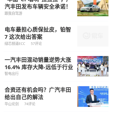
汽丰田发布车辆安全承诺！
跟我自驾游
电车最担心质保扯皮，铂智
7 这次给出答案
绿芯频道ECC
57评论
一汽丰田混动销量逆势大涨
16.4% 库存大降-远低于行业
智电出行
合资还有机会吗？广汽丰田
给出自己的解法
华山论剑
74评论