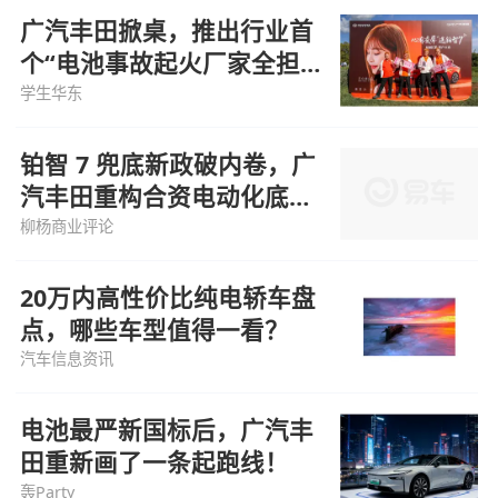
广汽丰田掀桌，推出行业首
个“电池事故起火厂家全担
责”政策
学生华东
铂智 7 兜底新政破内卷，广
汽丰田重构合资电动化底层
逻辑
柳杨商业评论
20万内高性价比纯电轿车盘
点，哪些车型值得一看？
汽车信息资讯
电池最严新国标后，广汽丰
田重新画了一条起跑线！
轰Party