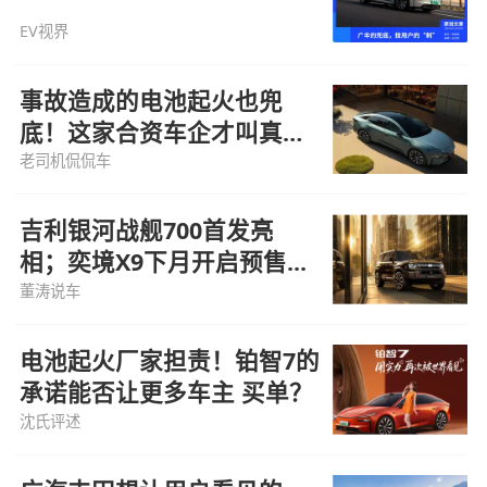
EV视界
事故造成的电池起火也兜
底！这家合资车企才叫真兜
底
老司机侃侃车
吉利银河战舰700首发亮
相；奕境X9下月开启预售...
董涛说车
电池起火厂家担责！铂智7的
承诺能否让更多车主 买单？
沈氏评述