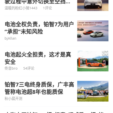
驶过程中意外切换至空挡状
态，广汽丰田因此对超万辆
温暖的粉红小猪1443
1评论
铂智7实施OTA召回
电池全权负责，铂智7为用户
“承担”未知风险
bjAllan
电池起火全担责，这才是真
安全
佟音bro
54评论
铂智7三电终身质保，广丰高
管称电池超8年也能质保
秋小晨开测