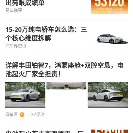
出亮眼成绩单
易车横评
15-20万纯电轿车怎么选：三
个核心维度拆解
汽车界资讯
详解丰田铂智7，鸿蒙座舱+双腔空悬，电
池起火厂家全担责！
盘车匠
32评论