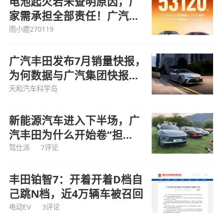
电池起火若未查明原因，厂
家需承担全部责任！广汽丰
田7月销量达53120台：铂智
雨小鹿270119
车型占比超过两成
广汽丰田发布7月销量快报，
为何数据与广汽集团快报数
据不同
天和汽车科学岛
新能源汽车进入下半场，广
汽丰田为什么开始卷“担
责”？
驾仕派
7评论
丰田铂智7：开着开着D档自
己跳N档，近4万辆车被召回
电动EV
3评论