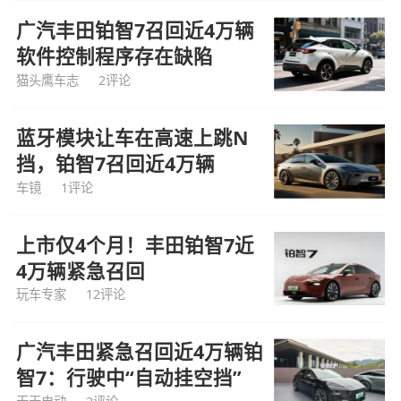
广汽丰田铂智7召回近4万辆
软件控制程序存在缺陷
猫头鹰车志
2评论
蓝牙模块让车在高速上跳N
挡，铂智7召回近4万辆
车镜
1评论
上市仅4个月！丰田铂智7近
4万辆紧急召回
玩车专家
12评论
广汽丰田紧急召回近4万辆铂
智7：行驶中“自动挂空挡”