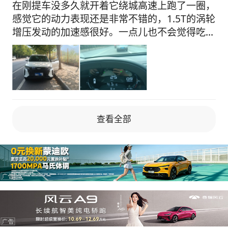
这个价位来说，有这样的体验确实可以。 💺乘
在刚提车没多久就开着它绕城高速上跑了一圈，
坐感受 本人由于不怎么做副驾后排，朋友坐车
感觉它的动力表现还是非常不错的，1.5T的涡轮
时讲空间挺大，可以翘二郎腿，挺舒适的。 最
增压发动的加速感很好。一点儿也不会觉得吃
后车买了就是用来开的，他虽然是个消耗品，有
力，即便是开着空调的情况下。还是有很明显的
这个费那个费，而且落地就在贬值，但它也会给
推背感，这样的动力无论是家用还是偶尔自驾游
你带来改变和快乐，不过买车也需要在自己能力
都完全够了。目前平均油耗在7.2升，特意试了
范围之内，祝愿大家早日拥有自己的车。
试，一个人开着它在高速上行驶的话，车速不超
过一百码的时候最省油了，百公里油耗还不到6
多一些。【空间表现】 后排座位可以放到，空
查看全部
间是绝对够用。轴距大，座椅舒服