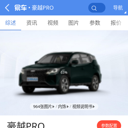
• 豪越PRO
导航
综述
资讯
视频
图片
参数
报价
63%
/
/
964张图片
内饰
视频说明书
豪越PRO
参数配置