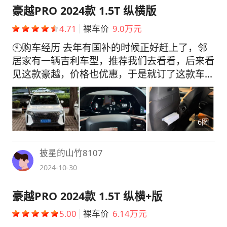
豪越PRO 2024款 1.5T 纵横版
4.71
裸车价
9.0万元
🕙购车经历 去年有国补的时候正好赶上了，邻
居家有一辆吉利车型，推荐我们去看看，后来看
见这款豪越，价格也优惠，于是就订了这款车
型。 💰用车成本 最大开销的话就是油费了，跑
了两万公里了，一公里换算下来应该是5毛钱一
公里，这样对我来说买了半年多的车子其实花销
6图
还是挺大的，加上各种险杂七杂八算上要1万多
吧 ✏️能耗表现 刚买车时在市区开平均油耗8个
左右，但是本人平常基本光跑高速，现在平均的
披星的山竹8107
话是7.4 7.5的油耗 🚗最不满意 没有啥不满意
2024-10-30
的，毕竟自己喜欢的车对于自己而言肯定是喜欢
的，如果你不喜欢这辆车为啥要买呢。 🐎驾驶
豪越PRO 2024款 1.5T 纵横+版
感受 操纵感挺强的，指哪打哪，很灵敏，也可
5.00
裸车价
6.14万元
以切换好几种模式，说实话动力模式挺快，对于