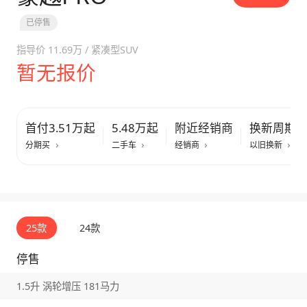
已停售
指导价
11.69万
/
紧凑型SUV
暂无报价
首付3.51万起
5.48万起
附近经销商
换新周期
分期买
二手车
经销商
以旧换新
25款
24款
停售
1.5升 涡轮增压 181马力