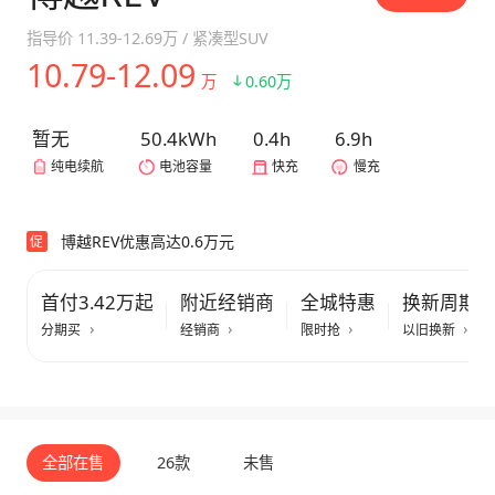
指导价
11.39-12.69万
/
紧凑型SUV
10.79-12.09
万
0.60万
暂无
50.4kWh
0.4h
6.9h
纯电续航
电池容量
快充
慢充
博越REV优惠高达0.6万元
促
首付3.42万起
附近经销商
全城特惠
换新周期
分期买
经销商
限时抢
以旧换新
全部在售
26款
未售