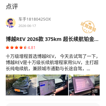
点评
车手18180425OX
2026-06-17
博越REV 2026款 375km 超长续航铂金智尊版
4.81
十万级增程首选博越REV， 今天去试驾了一下，
博越REV是十万级长续航增程家用SUV，主打超
长纯电续航，兼顾城市通勤与长途自驾，
375km纯电续航满足日常通勤，谷电充电成本
极低，长途馈电油耗4.95L，四缸增程运行安
静，车内没有抖动。车内空间宽敞，后排纯平，
5图
6kW外放电露营非常实用，FSD悬架过滤颠簸舒
服，老人坐车不容易晕。家用自驾两不误，配置
性价比突出，小缺点是高速风噪明显，轻微风噪