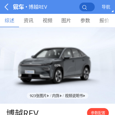
• 博越REV
导航
综述
资讯
视频
图片
参数
报价
60%
/
/
923张图片
内饰
视频说明书
博越REV
参数配置