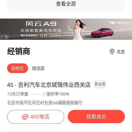
查看全部
不影响日常，溜背后排头部对高个子不太友好。
家用代步完全够用，推荐预算10- 13万的家庭选
购。 178cm，前排调好驾驶位，后排腿部两拳
余量，地板纯平，坐三个成年人不挤。最惊喜同
价位少见FSD可变阻尼悬架，过减速带、坑洼路
面颠簸过滤到位，高速变道车身不飘；搭配CST
经销商
北京
防晕车电控，刹车不点头、起步不抬头，老人小
孩坐车再也不晕。 后排座椅放倒直接1.93米纯
平大床，露营午休、装大件行李毫无压力。 标
授权店
综合店
配6kW大功率外放电，周末带家人户外烧烤、投
影仪、车载冰箱全部带动，出门不用带户外电
4S - 吉利汽车北京斌强伟业西关店
售全国
源，性价比直接拉满。全车储物格很多，水杯、
15天订单量
| 接听率100%
零食、母婴用品都有地方放，带娃家庭刚需。
北京市昌平区邓庄村东南G6辅路南侧展厅
400电话
获取底价