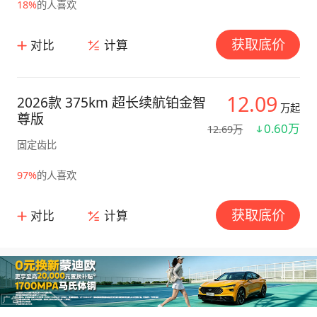
18%
的人喜欢
获取底价
对比
计算
12.09
2026款 375km 超长续航铂金智
万起
尊版
0.60万
12.69万
固定齿比
97%
的人喜欢
获取底价
对比
计算