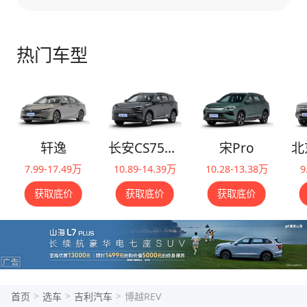
热门车型
轩逸
长安CS75PLUS
宋Pro
7.99-17.49万
10.89-14.39万
10.28-13.38万
9
获取底价
获取底价
获取底价
>
>
>
首页
选车
吉利汽车
博越REV