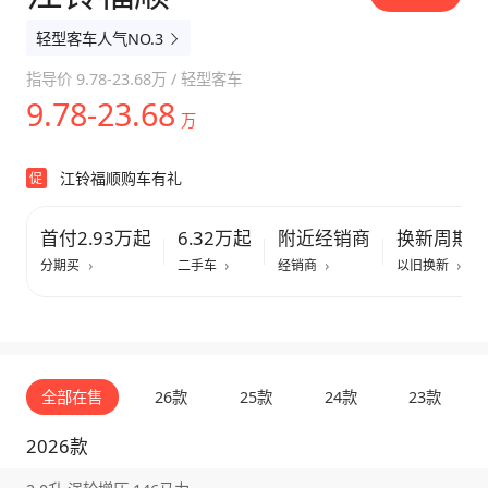
轻型客车人气NO.3
指导价
9.78-23.68万
/
轻型客车
9.78-23.68
万
江铃福顺购车有礼
促
首付2.93万起
6.32万起
附近经销商
换新周期
分期买
二手车
经销商
以旧换新
全部在售
26款
25款
24款
23款
2026款