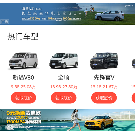
热门车型
新途V80
全顺
先锋官V
9.58-25.08万
13.98-27.80万
13.18-21.67万
1
获取底价
获取底价
获取底价