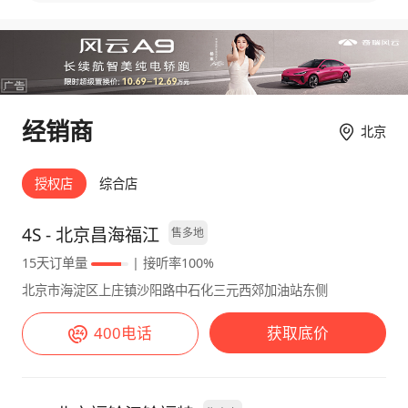
经销商
北京
授权店
综合店
4S - 北京昌海福江
售多地
15天订单量
| 接听率100%
北京市海淀区上庄镇沙阳路中石化三元西郊加油站东侧
400电话
获取底价