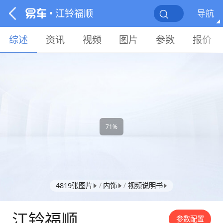
• 江铃福顺
导航
综述
资讯
视频
图片
参数
报价
71%
/
/
4819张图片
内饰
视频说明书
江铃福顺
参数配置