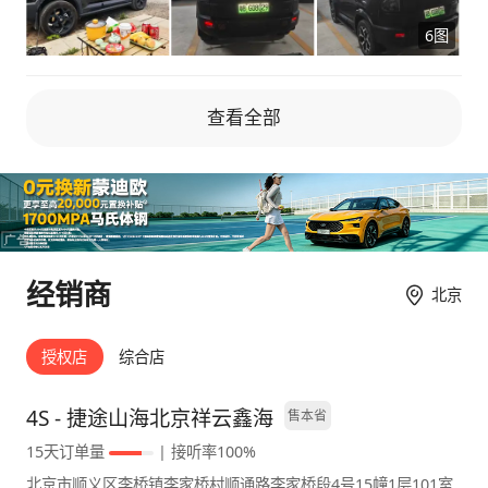
活 2.踩油门时有轻微的延迟感，半秒后才开始
加便宜了，性价比会更加好，优惠力度会更大。
6图
加速，虽然不影响日常驾驶，但驾驶感受稍显笨
因为现在出了很多车型选择。 3，后排座椅放平
拙。 3.高速风噪偏大，速度上来后比较吵 4. 车
后可形成1.9米纯平空间，妥妥的大床，这空间
机智能化一般，和当前主流的智能车还有差距。
就没有的说了。当时是奔着这个空间大的特点要
查看全部
总的来说，山海T1是一台非常适合年轻人的“轻
的。 4，纯电模式（CLTC 150km）静谧性突
越野”车型。如果你预算15万左右，既想要硬朗
出，拥堵路段油耗低至5.3L/100km。但是续航
造型和一定的越野能力，又希望日常开起来舒适
还是稍微短了点，现在有出200公里续航的，有
精致，那它绝对值得考虑！虽然有一些小缺点，
点遗憾。 5，座椅中规中矩，其他中高端有的它
但结合价格和配置，性价比真的很高。
也有。什么座椅加热通风迎宾之类，不一一细
说。 6，我这个版本是150KM续航的，亏电充
经销商
北京
满快充1个小时，慢充3.5个小时左右充满。 7，
如果喜欢旅行的车友可以加装车顶安装架以及侧
梯子，我是比较喜欢新出的智能灯语小书包，后
授权店
综合店
面估计会加装上去。如果是买车时候有就好了。
缺点： 1，先说说车机吧，当转弯的时候车机显
4S - 捷途山海北京祥云鑫海
售本省
示出来的是后轮影像，其实是想显示前轮影像；
15天订单量
| 接听率100%
收音机每次打开都会自动搜台，希望后续会升级
北京市顺义区李桥镇李家桥村顺通路李家桥段4号15幢1层101室