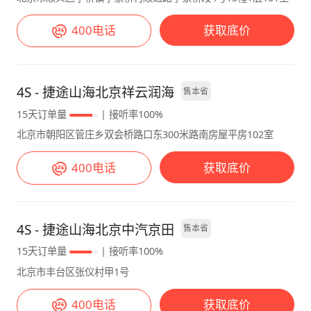
优化。 2，中控室偶尔有异响，对强迫症的人估
计难受，不过我还是没有影响。 3，车机地图道
400电话
获取底价
路反馈不及时，过了路口才提示。 4，前排没有
手扶手柄进入驾驶室内。 5，说到辅助驾驶一般
都能用，障碍物识别几乎是智障，要集中精力，
4S - 捷途山海北京祥云润海
售本省
为了安全不能分心，期望不要太高，毕竟整个造
车界没有真正的智能驾驶，不影响整车使用。
15天订单量
| 接听率100%
总的来说到目前为止用车没有什么大问题，整体
北京市朝阳区管庄乡双会桥路口东300米路南房屋平房102室
是满意。结合城市SUV自己轻越野的体验，让我
400电话
获取底价
们普通人也可以拥有。
4S - 捷途山海北京中汽京田
售本省
15天订单量
| 接听率100%
北京市丰台区张仪村甲1号
400电话
获取底价