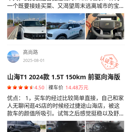
一个既要接娃买菜、又渴望周末逃离城市的宝
妈，这台号称“可城可野”的混动SUV，真能兼顾
吗？到底值不值得冲？看完这篇你就懂了。 先
看看价格 捷途山海T1 2025款 150km 探索 指导
8图
价：14.49万 优惠:10000 店保自理 上牌费500
分期方案：贷款7万30期免息 月供2330 优点盘
点： 1️⃣ 外形真的帅！方盒子造型比普通SUV更
高尚路
硬朗，但又不像传统硬派越野那么粗犷，四叶草
2025-08-01
大灯+双色轮圈，完美平衡了野性美和都市感。
2️⃣ 内饰惊艳到我！一开门完全不像硬派越野，
山海T1 2024款 1.5T 150km 前驱向海版
中控大面积软包，缝线超精致。12.3寸液晶仪表
4.50
裸车价
14.48万元
+14.6寸中控大屏，操作流畅。 3️⃣ 空间绝了！
2810mm超长轴距，前后排都宽敞，高个子坐
优点： 1，买车的经过比较简单直接，自己和家
进去也不会顶头顶腿。 4️⃣ 底盘调校很到位，上
人无聊闲逛4S店的时候经过捷途山海店，被这
坡不栽头、下坡不刮尾、过坎很从容。三电机增
款车的颜值所吸引。试驾之后感觉挺稳以及舒服
速器+差速锁，轻度越野完全hold住。 缺点实
性很高，家人感觉比之前试驾的车座着舒服，比
话： 1.方向盘虚位有点明显，车头反应不够灵
较满意，就情不自禁就买了它。 2，估计现在更