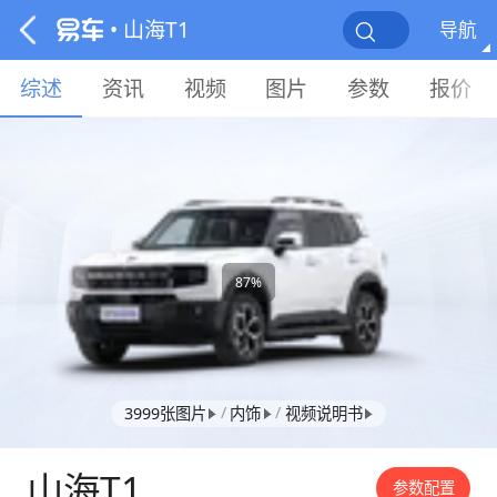
• 山海T1
导航
综述
资讯
视频
图片
参数
报价
87%
/
/
3999张图片
内饰
视频说明书
山海T1
参数配置