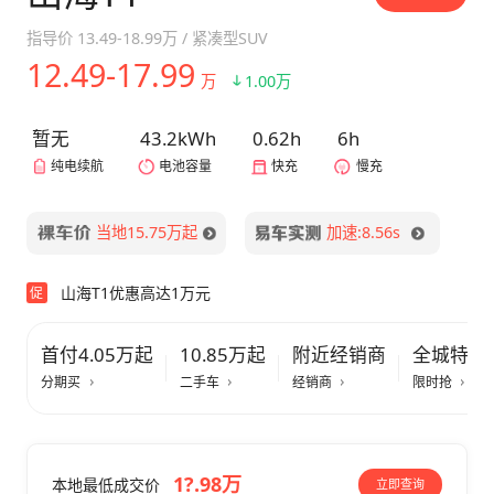
指导价
13.49-18.99万
/
紧凑型SUV
12.49-17.99
万
1.00万
暂无
43.2kWh
0.62h
6h
纯电续航
电池容量
快充
慢充
当地15.75万起
加速:8.56s
山海T1优惠高达1万元
促
首付4.05万起
10.85万起
附近经销商
全城特惠
分期买
二手车
经销商
限时抢
1?.98万
本地最低成交价
立即查询