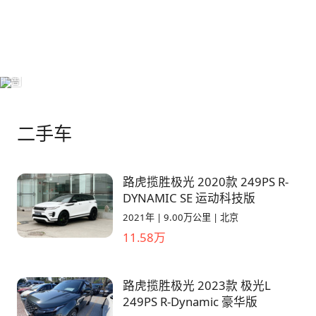
体后就只能改变这个习惯，不过可以避免夜间驾
台车在油耗控制上还有很大的提升空间，每次加
驶后车远光灯的闪烁而刺激眼睛，夜间和雨天行
油的时候都有点肉疼。 🔊还有些小毛病，换挡
车图像依然很清晰，等红灯无聊时还可以“偷看”
的时候会有滋滋声，N挡和D挡切换时比较明
后车驾驶员的行为，又爱又恨～倒车影像雷达也
显，停车时D挡换P挡、N挡换P挡却没有。另
很“安全”，靠近就会滴滴滴叫，但我停完车下车
外，等红灯自动启停时，方向盘附近会传来电流
一看，其实离得还挺远的… 还有一些零散的细
声，不开音乐就能听到，挺影响驾驶感受的。
节：因为纸巾实在没地方摆，只能放在中控下的
二手车
置物台，但说真的放任何定西拿取都很不方便！
不过后排空调上的置物台因为是凹凸的橡胶具有
摩擦，放点瓶瓶罐罐也不容易掉。 其他没啥问
路虎揽胜极光 2020款 249PS R-
题，总之来说不后悔啦～选路虎也不要考虑油耗
DYNAMIC SE 运动科技版
啦
2021年
|
9.00万公里
|
北京
11.58万
路虎揽胜极光 2023款 极光L
249PS R-Dynamic 豪华版