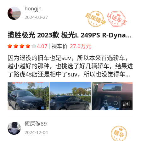
hongjn
2024-03-27
揽胜极光 2023款 极光L 249PS R-Dynamic 豪华版
4.07
裸车价
27.0万元
因为退役的旧车也是suv，所以本来首选轿车，
越小越好的那种，也挑选了好几辆轿车，结果进
了路虎4s店还是相中了suv，所以也没觉得车
小。 对比现如今大部分汽车内饰的大屏，更喜
欢极光双屏的中控设计，就选了虎子嘿嘿。 使
用小半年里程2500km 1⃣️外观：车长短了点，
9图
个字高点的男生坐进去需要调节一下座椅高度。
黑色真的极帅，每次夜晚的照射出的迎宾灯都让
人暂停动作来多看几眼，过段时间打算去熏黑一
偬屎礁89
下轮毂。 车窗是可以进行锁车一键升窗的（要
2024-12-04
在车机设置中设置一下 2⃣️内饰和空间：内饰上