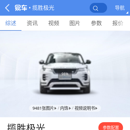
• 揽胜极光
导航
综述
资讯
视频
图片
参数
报价
98%
/
/
9481张图片
内饰
视频说明书
揽胜极光
参数配置