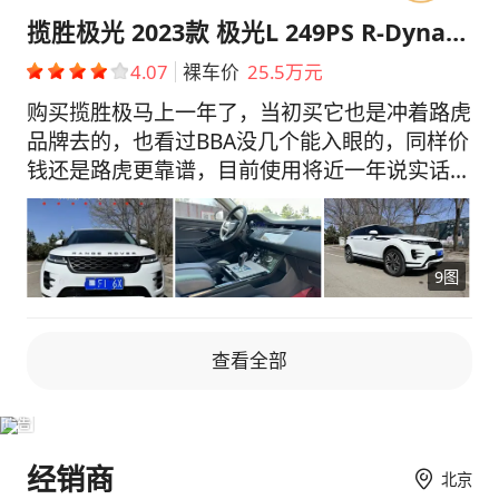
比如车门储物那的壳子是很硬很结实的，当初去
揽胜极光 2023款 极光L 249PS R-Dynamic 豪华版
感受过bba的真的有点塑料。怕石榴红不耐看，
4.07
裸车价
25.5万元
犹豫了很久，但事实证明真的很好看！ 因为一
直作为前排驾驶者，后排还没亲身坐过，不过我
购买揽胜极马上一年了，当初买它也是冲着路虎
朋友一米八可以跷二郎腿，后备箱不常用也没办
品牌去的，也看过BBA没几个能入眼的，同样价
法评价啦。 靠背是可以电动调节的，调整到合
钱还是路虎更靠谱，目前使用将近一年说实话大
适的档位会舒服很多。英国之宝还不错，尤其在
毛病还真没有，小毛病难免会有一点。简单和大
听一些低音歌曲会很突出！氛围灯一打，绝美的
家分享一下用车小细节。 路虎内饰的座椅不仅
高级感！ 3⃣️油耗方面：众所周知的油老虎哈哈
柔软舒适，而且填充恰到好处，对身体的包裹性
9图
哈，通勤来回15公里，油耗13-15个，一块钱一
非常好，长时间乘坐也不会觉得疲惫。双屏的设
公里是要的，堵车的话会更高点，高速或快速路
计科技感满满，中控屏操作起来反应灵敏，各种
7-9。我平均一箱油500km，但还是看驾驶习惯
功能一目了然，车内的氛围灯还能营造出不同的
查看全部
吧，我是偏暴力驾驶的。 4⃣️驾驶感：从旧suv换
氛围，晚上开车的时候特别有感觉。 乘坐空间
到极光，明显感觉方向盘很轻，也很灵活。 挫
🚗空间方面，极光L相比老款有了很大提升。我
顿感至今还是有点，起步感觉也有点肉了，可能
身高1米78，坐在前排，头部空间有一拳多，视
是我比较心急，不过也是可以猛冲的，就是发动
野很开阔。后排腿部空间也比较宽敞，能有两拳
经销商
北京
机会有点响，开起来匀速之后就很丝滑了，然后
左右的余量，翘个二郎腿也没问题。而且后排地