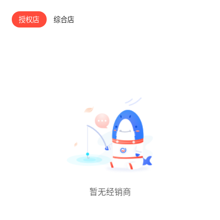
熄火后发动机也会轰隆隆响，有时候觉得自己刚
板中间隆起不高，对中间乘客比较友好。不过，
开完拖拉机。 驾驶模式有很多种，目前只体验
授权店
综合店
横向空间相对来说不是特别宽敞，如果后排坐三
了舒适、经济、雪地模式，经济模式可能相对会
个成年人的话，会稍微有点挤，但对于日常家用
省油一些，试过一把雪地模式，一点都不打滑！
来说，空间完全足够了。 驾驶感受：💨这台车
较于路上其他车子会发飘 上不了坡的情形下，
搭载的9速采埃孚变速箱，让我有点又爱又恨。
虎子给驾驶员的安全感满满！！ 经过那种崎岖
理论上硬件很厉害，但实际驾驶中的调校却不尽
的路面的稳定性也比我之前的旧suv要好很多，
人意。一松油门，那种拖拽感就来了，加速时也
体验感飞升。 5⃣️小毛病：暂时还没碰到过车机
不够线性，顿挫感时不时就会出现。 我对比过
黑屏和冷却液过低的情况。 正常情况carpaly设
朋友的车，同样是采埃孚变速箱，宝马的8速就
置好后一上车就会自动连接手机，偶尔也会有没
顺滑很多，我这甚至还不如人家8年前凯迪拉克
自动连上的情况，在手机CarPlay设置中关闭一
ATS-L的6AT。 动力方面，还是强劲的，249PS
下再开启就行。 刚提车没几天时，仪表盘右侧
的马力只要油门踩下去，推背感还是很明显，超
就突然显示了黄色三角形故障灯，一整个懵住，
车轻松。底盘扎实稳重，悬挂在过滤路面颠簸时
但当时没办法下车检查，一路开完过程中也并没
表现不错，过减速带或者坑洼路面时，车内感觉
有影响驾驶，等熄火过会再启动至今为止都没显
比较平稳。 油耗及其他问题⛽ 油耗真的是个痛
暂无经销商
示了。 另外说说流媒体后视镜，以前开车喜欢
点，在市区行驶时，夏天油耗基本在15-17个左
经常看后视镜来判断后车和倒车距离，换成流媒
右，冬天不开空调稍微好点，但也不低。感觉这