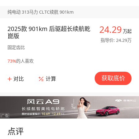
纯电动 313马力 CLTC续航 901km
24.29
2025款 901km 后驱超长续航乾
万起
崑版
指导价: 24.29万
固定齿比
73%
的人喜欢
获取底价
对比
计算
点评