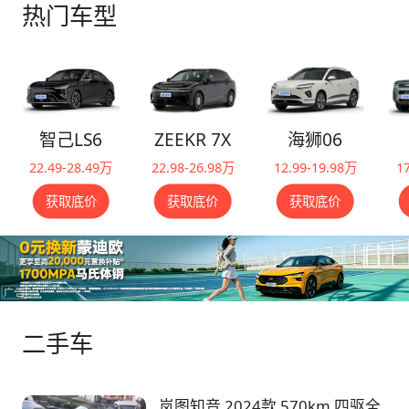
热门车型
智己LS6
ZEEKR 7X
海狮06
22.49-28.49万
22.98-26.98万
12.99-19.98万
1
获取底价
获取底价
获取底价
二手车
岚图知音 2024款 570km 四驱全