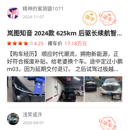
精神的蜜袋鼯1071
2024-11-07
岚图知音 2024款 625km 后驱长续航智享版
4.25
裸车价
17.18万元
【购车经历】 顺应时代潮流，拥抱新能源，正
好符合报废补贴，给老婆换个车。途中定过小鹏
m03，因为延期交付退订。 之后试驾过极越，
极氪x，最后在深蓝s07和岚图知音做了对比，
深蓝最后都要下定金了，因为销售电话里面说的
价格不能成交，最后放弃。选择岚图也是因为岚
6图
图的服务，还有底盘调教也不错。 【驾驶感
受】 虽然前面是麦迪逊悬挂，底盘的滤震处理
挺不错的，过比较高的减速带，有点欠缺。底盘
浅笑或许
十分紧凑，操控也比较舒适。满分100的话，底
2026-04-01
盘总体感觉 80+ 【续航】 电耗平均15.5左右，