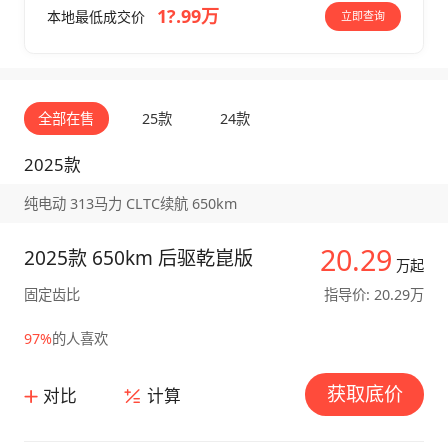
1?.99万
本地最低成交价
立即查询
全部在售
25款
24款
2025款
纯电动 313马力 CLTC续航 650km
20.29
2025款 650km 后驱乾崑版
万起
固定齿比
指导价: 20.29万
97%
的人喜欢
获取底价
对比
计算