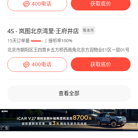
400电话
获取底价
4S - 岚图北京湾里·王府井店
售本市
15天订单量
| 接听率100%
北京市朝阳区王四营乡五方桥西南角北京方润物业E1区一层01号
400电话
获取底价
查看全部