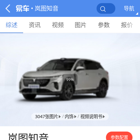
• 岚图知音
导航
综述
资讯
视频
图片
参数
报价
99%
/
/
3047张图片
内饰
视频说明书
岚图知音
参数配置