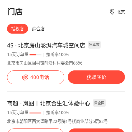
人驾驶方式，相信在后续不断优化升级中，能得
门店
北京
到更好的体验。 有点遗憾的是升级4.1版本后，
地库封闭环境下的VPD功能受限！只有15M，有
点鸡肋！后续在法规政策完善下，希望继续开放
授权店
综合店
这个功能。
4S - 北京房山澎湃汽车城空间店
售本市
15天订单量
| 接听率100%
北京市房山区阎村镇前沿村村委会南86米
400电话
获取底价
商超 - 岚图丨北京合生汇体验中心
售全国
15天订单量
| 接听率100%
北京市朝阳区西大望路甲22号院1号楼商业部分5层82号