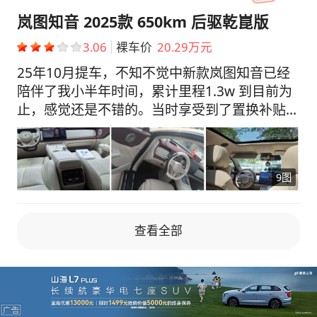
这个是因人而异吧，平时开啥车都是大脚油门，
岚图知音 2025款 650km 后驱乾崑版
相比油车这个意见超级节省了。 【销售态度】
3.06
裸车价
20.29万元
从上门试驾到之后的联系洽谈，体验感非常的不
错 【空间表现】 后排空间挺不错的，不足的是
25年10月提车，不知不觉中新款岚图知音已经
后面溜背造型导致后备箱有点小 【亮点配置】
陪伴了我小半年时间，累计里程1.3w 到目前为
中控的oled屏幕真的是很清晰，然后语音识别
止，感觉还是不错的。当时享受到了置换补贴
比我的坦克强很多 【提车价格】 小定优惠
+市补，额外送了米其林静音轮胎，只可惜没有
3015，置换补贴5000，车谷补贴10000，报废
争取到充电桩。 冬天续航受温度影响，电耗
补贴20000，保险花费5100合计落地15.5左右
18/19，满电也只能跑300km左右！当然个人习
9图
惯保留20%的电就开始充，这样实际使用里程
260，上下班通勤60km，4天一充，正常通勤使
用比较理想。 现气温缓慢回升，满电续航450左
查看全部
右，电耗大概15左右，依然保留20%电量情况
下，实际通行里程400多。 当然以上数据都是在
智驾模式下得出，人为驾驶的话，能耗肯定比这
个高。 提到智驾，智驾是真不错的嘞！尤其在
升级4.1版本后，行车动作数据丝滑，很贴近真