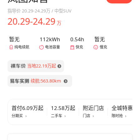
指导价
20.29-24.29万
/
中型SUV
20.29-24.29
万
暂无
112kWh
0.54h
暂无
纯电续航
电池容量
快充
慢充
当地22.19万起
续航:563.80km
首付6.09万起
12.58万起
附近门店
全城特惠
分期买
二手车
门店
限时抢