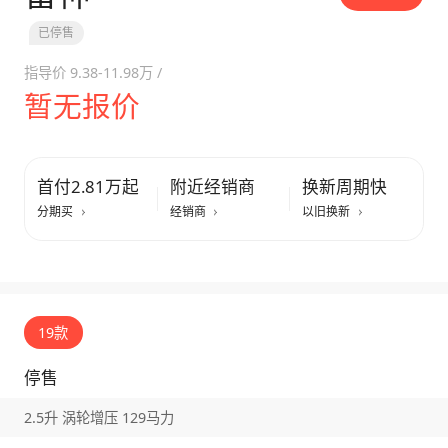
已停售
指导价
9.38-11.98万
/
暂无报价
首付2.81万起
附近经销商
换新周期快
分期买
经销商
以旧换新
19款
停售
2.5升 涡轮增压 129马力