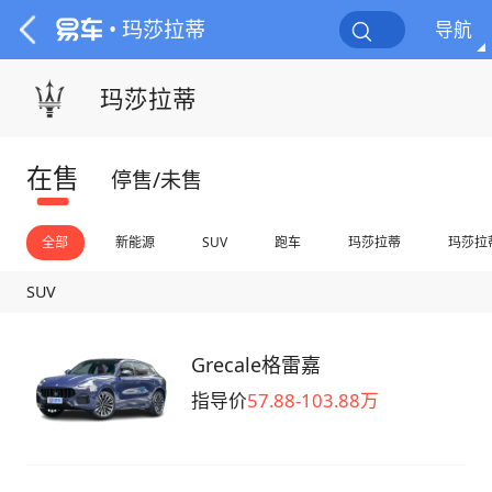
• 玛莎拉蒂
导航
玛莎拉蒂
在售
停售/未售
全部
新能源
SUV
跑车
玛莎拉蒂
玛莎拉
SUV
Grecale格雷嘉
指导价
57.88-103.88万