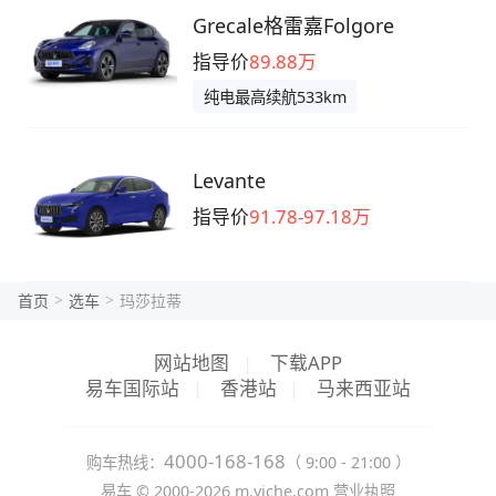
Grecale格雷嘉Folgore
指导价
89.88万
纯电最高续航533km
Levante
指导价
91.78-97.18万
>
>
首页
选车
玛莎拉蒂
网站地图
|
下载APP
易车国际站
|
香港站
|
马来西亚站
4000-168-168
购车热线：
（ 9:00 - 21:00 ）
易车 ©
2000-2026
m.yiche.com
营业执照