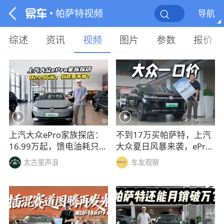
• 帕萨特视频
导航
综述
资讯
视频
图片
参数
报价
上汽大众ePro家族探店：
不到17万买帕萨特，上汽
16.99万起，馈电油耗只有
大众夏日风暴来袭，ePro
3.6L
全系车型迎来一口价
太古里声浪
车友观察