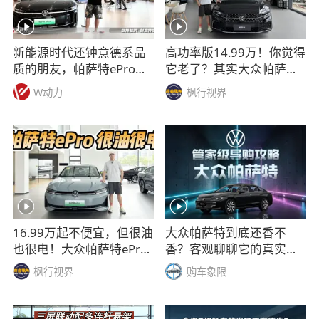
新能源时代还钟意德系品
高功率版14.99万！你觉得
质的朋友，帕萨特ePro别
它老了？其实大众帕萨特
错过
仍能月销破万？
W动力
枫行视界
16.99万起不便宜，但很油
大众帕萨特到底还香不
也很电！大众帕萨特ePro
香？客观聊聊它的真实表
确实不一样！
现与选购逻辑
枫行视界
购车象限