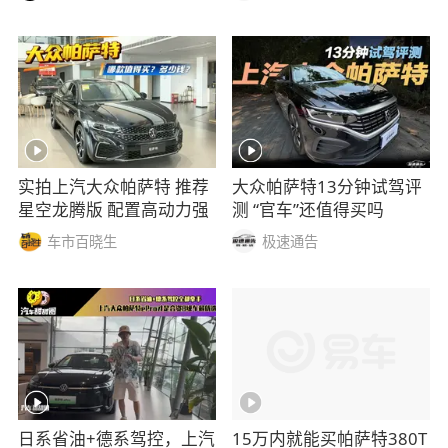
实拍上汽大众帕萨特 推荐
大众帕萨特13分钟试驾评
星空龙腾版 配置高动力强
测 “官车”还值得买吗
车市百晓生
极速通告
日系省油+德系驾控，上汽
15万内就能买帕萨特380T