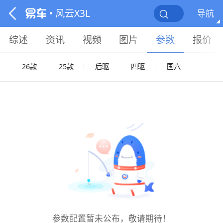
• 风云X3L
导航
综述
资讯
视频
图片
参数
报价
26款
25款
后驱
四驱
国六
参数配置暂未公布，敬请期待！