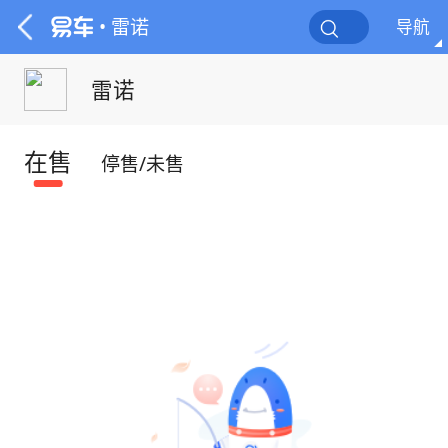
• 雷诺
导航
雷诺
在售
停售/未售