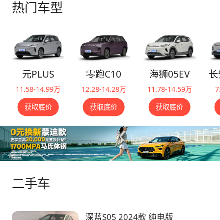
先天因素，深蓝S05过弯掉头都很灵巧，车身姿
间，一个是后备厢储物空间，乘坐空间不管是前
热门车型
态稳定，操控性非常棒。非铺装路面或遇路面接
排和后排都非常宽敞，前排我正常坐姿，后排可
缝，避震回弹很积极，阻尼刚刚好，既舒服又带
以有2拳多的距离，头顶也能有1拳多的距离，
点运动，不拖泥带水。随着车速的提升，增程器
后备厢空间的开口非常大，而且也支持后排放到
介入，整个过程平稳顺畅，几乎是无感的。20
来扩展，但是比较可惜的是深蓝S05的后排放倒
寸双色轮毂与马牌轮胎的组合让这台车行驶起来
后，并不能接近于纯平，有点影响到后备厢容量
元PLUS
零跑C10
海狮05EV
更加舒适静音，整体的感觉就是在开一台纯电
的扩展性，放置大件的时候需要规划一下。 🏎
车。 ⛽️能耗表现： 我拿到试驾车时电量还剩百
11.58-14.99万
12.28-14.28万
11.78-14.59万
7
驾驶感受： 深蓝S05的方向盘我个人感觉握着比
分之十五。试驾当天室外气温2度，车载3人，
较纤细，对于手比较小的朋友来说还是比较友好
获取底价
获取底价
获取底价
全程开着一档28度空调，主副驾座椅加热两
的，方向盘的表面触摸感觉还是比较柔软的，非
档，全程6公里，一半经济一半运动。能量管理
常不错。 开起来的时候转向的阻尼比较轻，“电
为市区模式，前3公里用的是纯电，表显电耗为
子味”比较重，但对于家用来说，这是一件好
11.2 kWh/100km，如果在家充电的话大约每公
事。动力方面我个人觉得是一个比较够用的水
里只需要‌0.067元。回程的路上用的增程模式，
平，238P的动力输出非常的平顺，无论是在舒
在馈电模式下表显的综合油耗为5.0L/100km，
适模式还是在运动模式下，都不会带来晕车的感
二手车
按照现在的油价来说每公里大约0.35元。馈电油
觉，油门踏板比较轻，而且使用的是风琴式油
耗都比老H6省很多，能耗表现非常抢眼。 💡
门，油门控制的精准度会更高，刹车的脚感非常
深蓝S05 2024款 纯电版
细项感受： 深蓝S05不但好开，更好玩，
的灵敏，初段就有不错的刹车力，安全感非常到