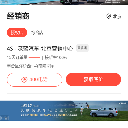
日葵屏，绝对是视觉焦点，左右各最大15°自适
时跑了5km的高架路段，基本上没有堵车的情况
应旋转，更便于操作。主菜单栏下面还有一堆触
发生，下了高架后大概又开了3km的市区，在这
经销商
控键，实体按键都被取消了，看着很简约。怀挡
北京
样的工况下，整辆车的能耗表现来到了13.1
式设计，原来的换挡机构位置变成了手机无线充
kWh/100km，日常用车可以说经济性没问题。
电面板，布局合理，手机有专门的地方放，下车
静态感受： 深蓝S05的外观是属于那种比较科幻
授权店
综合店
时也不用担心把手机落在车里。 深蓝S05虽然看
的类型，尽管是一辆家用车，但是他的前脸非常
起来小巧，不过凭借2米88的超长轴距，展现出
有攻击性，我个人比较喜欢，而且他的车尾部分
4S - 深蓝汽车-北京营销中心
售多地
了中上水准的空间实力。弟弟身高185cm，在
还做了后扰流的设计，运动感还是非常在线的。
15天订单量
| 接听率100%
前排空间方面，深蓝S05提供了大约一拳的腿部
车内的设计非常的简洁，中控区域没有一颗实体
丰台区洋桥西1号(南院)7幢
和头部空间，后排膝部和头部空间也保持了一拳
按键，所有的操作全部都需要用中间的大屏幕来
的余量，对于他来说空间是绰绰有余了。 🚗驾
完成，包括空调的温度调节和开启，而且不仅是
400电话
获取底价
驶感受： 1.5L增程器加上后置单电机，起步提
中控没有按键，就连后视镜的调节操作也没有实
速非常快，电机输出平稳又线性，动力来得刚刚
体按键，也得在车机上来完成，这一点我觉得不
好，一点不浮躁。油门踏板调得刚刚好，踩多少
太方便，整辆车没有仪表盘，所有的行车信息全
就有多少，低速时也不会一窜一窜的，很稳定。
部都集成在HUD上，好在HUD的显示清晰度还
风琴式油门踏板脚感很好，在高架桥上的运动模
是非常不错的，稍微适应一下就能很快上手。
式下，油门响应迅速，推背感明显。拥有后驱的
整辆车的空间我想分成两部分说，一个是乘坐空