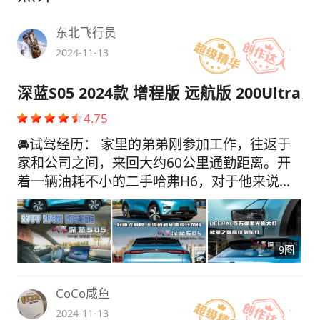
东北飞行员
2024-11-13
深蓝S05 2024款 增程版 远航版 200Ultra
4.75
🚘试驾经历： 家里的弟弟刚参加工作，往返于
家和公司之间，来回大约60公里通勤距离。开
着一辆油耗不小的二手哈弗H6，对于他来说，
不仅经济上有些压力，老H6看起来和这位00后
也是格格不入。而家附近刚刚建了一个充电站，
这让他萌生了一个念头——换一辆新能源汽车。
9图
弟弟的预算不多，15万以内的SUV，既要满足市
区代步省钱，长途旅行又没有续航和用电焦虑，
经过全家讨论之后，觉得还是增程式车型最适合
CoCo咸鱼
常年在东北用车的弟弟。于是弟弟就开始在网上
2024-11-13