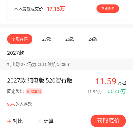
1?.13万
本地最低成交价
立即查询
全部在售
27款
26款
24款
2027款
纯电动 272马力 CLTC续航 520km
11.59
2027款 纯电版 520智行版
万起
0.40万
固定齿比
11.99万
新增车款
96%
的人喜欢
获取底价
对比
计算