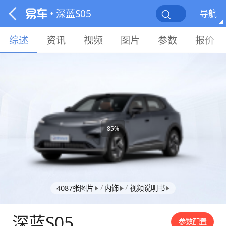
• 深蓝S05
导航
综述
资讯
视频
图片
参数
报价
85%
/
/
4087张图片
内饰
视频说明书
深蓝S05
参数配置