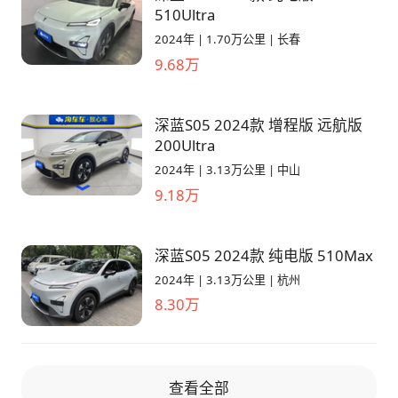
510Ultra
DEEPAL投影智慧大灯，130万像素，能投射出
位。 悬挂的调教还是舒适取向，对于细小的颠
2024年
|
1.70万公里
|
长春
120寸的大屏幕，两个25W的车外音响，各种场
簸过滤的都比较到位，在过大坑的时候，整套悬
9.68万
景模式随心切换，还有超浪漫的光绘涂鸦墙，可
挂响应还是非常灵敏的，可以很快的过滤掉多余
玩性非常高。无麦K歌，游戏中心也是充电或者
震动，整体的调教我觉得还非常ok的，但是这
露营时一个消遣时光的最佳拍档。 全系标配高
样调的坏处就是，侧倾方面会控制的比较差，特
深蓝S05 2024款 增程版 远航版
通8155芯片，虽然没有实体按键，但它能够在
别是在高速并线和过高速匝道的时候，会有很明
200Ultra
短短几秒内轻松响应并处理多条连续指令。我和
显的感知。 🎉细项感受： 我觉得这个车搭载了
2024年
|
3.13万公里
|
中山
弟弟也小试了一下打开车窗，调整空调温度，打
一个同级别其他车型没有搭载的一个配置，那就
9.18万
开遮阳帘，导航到指定位置，播放歌曲等连续语
是向日葵屏，在驾驶过程中可以让屏幕转向驾驶
音操作，深蓝S05都能迅速做出响应并处理，非
员，不仅可以提升驾驶安全性，而且还是更快的
常的智能化。 🏆综合感受： 深蓝S05可玩性很
让驾驶员获得屏幕信息。 虽然说整车没有实体
深蓝S05 2024款 纯电版 510Max
高，车机里的每个功能都很新鲜好玩。向日葵大
按键，但是好在整车的语音识别功能做的还不
2024年
|
3.13万公里
|
杭州
屏比三联屏更有科技感。高配车型主副驾座椅都
错，大多数操作都可以通过语音来操作，提升了
8.30万
支持电动调节，座椅加热通风，主驾驶记忆副驾
操作便利性。 💡综合感受： 这辆车我觉得驾驶
驶腿托，妥妥的顶配。而且还可以选装4K的智
方面就是一个普普通通的家用车，它并不会给你
慧云台相机，这对于爱记录生活爱拍Vlog的弟
性能车般的操控，也不会给你高性能电车的激
查看全部
弟简直是定制的配置。还没等我体验完，弟弟就
情，但是它把普通老百姓在意的东西都做的非常