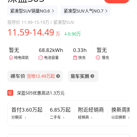
紧凑型SUV销量NO.6
紧凑型SUV人气NO.7
指导价
11.99-15.19万
/
紧凑型SUV
11.59-14.49
万
0.90万
暂无
68.82kWh
0.33h
暂无
纯电续航
电池容量
快充
慢充
当地12.49万起
深蓝S05优惠高达1.3万元
促
首付3.60万起
6.85万起
附近经销商
换新周期
分期买
二手车
经销商
以旧换新