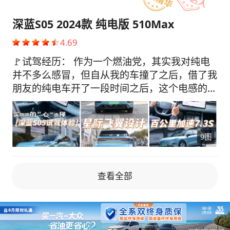
“云”看车，看了一周也没有一款中意的车型，直
到无意中刷到了深蓝S05的发布会，就被“超级增
深蓝S05 2024款 纯电版 510Max
程技术，和豪华车才有的DEEPAL百万像素光影
4.69
大灯”种草了。而且售价11.99-14.99万刚好满足
弟弟的预算。 🚙静态感受： 深蓝S05的外
🚩试驾经历： 作为一个燃油党，其实我对纯电
观看起来很有未来感，封闭式前脸加上两侧狭长
并不多么感冒，但自从我的车撞了之后，借了我
的大灯很有层次，下方雾灯区域像极了战斗机的
朋友的纯电车开了一段时间之后，这个电感的驾
机翼很高级。双腰线车身线条，行云流水，动感
驶体验，让我就毅然决然决定投入新能源的怀
十足，让人一眼就爱上。宽体车身搭配低风阻设
抱！ 我选新能源车当然第一步就是看颜值，如
计，实现了视觉冲击与节能效果的双赢。无边框
果颜值不好看的话我都没有开出去的欲望，其次
9图
车门和隐藏式门把手更显得年轻运动。 深蓝S05
是智能化，都开电车了沙发彩电必须要有！最后
还有个特别贴心的小设计，在C柱上有一个能量
就是性价比，毕竟没那么多闲钱。买新不买旧，
灯，就像是车子的“电量小管家”一样。充电的时
新上市的深蓝S05第一时间进入了我的视线，整
查看全部
候，你根本不用掏手机看APP或者车机屏幕，只
个的外观直接长在了我的心头上，车到店以后第
要看能量灯的三格电量显示，充电进度就清楚
一时间预约了试驾。 🔋能耗表现： 试驾那天，
啦！方便实用又好看，真的很讨喜。 AR-HUD全
我们当天的天气是阴天，没有下雨，开了自动空
息显示系统取消了传统的仪表盘。15.4英寸的向
调和音乐，车上当时就我和销售两个人，我们当