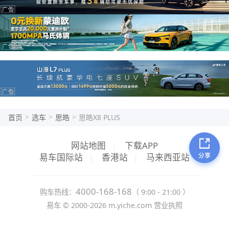
驾驶水平一般般的我来说非常有帮助。在遇到道
理变窄时，这个功能一启动，是能让我轻松观察
到前面的车和两侧的障碍物，真的太好用了。后
备箱空间大，孩子每周需要换洗的日用品跟食品
放里面都跟豆芽菜放到菜篮子中一样显得空荡荡
的。这车的外观设计太虎了，前脸造型张扬有
个，矩阵大灯亮度很给力，整体独特而凶悍的感
觉很外放。尾灯贯穿式设计，一眼就能辨识出它
的风采。至于油耗，说真的的，车大了，油耗也
>
>
>
首页
选车
思皓
思皓X8 PLUS
大，我的平均油耗大概在9.2个油左右，在我的
接受范围内。
网站地图
|
下载APP
易车国际站
|
香港站
|
马来西亚站
4000-168-168
购车热线：
（ 9:00 - 21:00 ）
易车 ©
2000-2026
m.yiche.com
营业执照