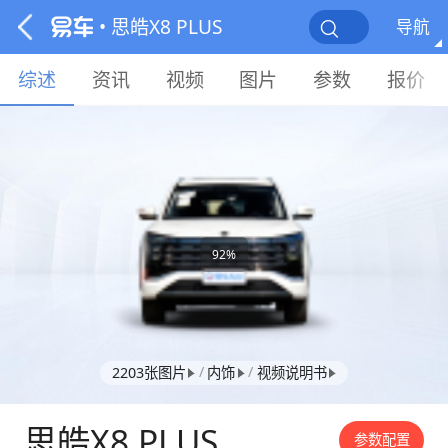
• 思皓X8 PLUS
导航
综述
资讯
视频
图片
参数
报价
92%
/
/
2203张图片
内饰
视频说明书
思皓X8 PLUS
参数配置