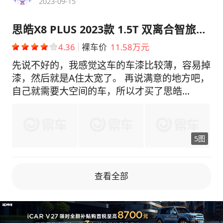
2023-09-15
思皓X8 PLUS 2023款 1.5T 双离合智旅版 5座
4.36
裸车价
11.58万元
先说不好的，我感觉这车的车漆比较薄，容易掉
漆，然后就是A住太宽了。 再说满意的地方吧，
自己就需要大空间的车，所以才买了思皓
X8PLUS，就为了给上学的孩子在回家的路上提
供一个能好好休息的舒适空间。我孩子身高
172cm、体重140斤，他后排上腿脚不憋屈，头
5图
顶空间有一拳多的距离，周末下午返校约上两个
好同学一起的话，三个大小伙坐一起很自在，没
有拥挤感。舒适性很隔离，座椅包裹性跟支撑性
查看全部
很棒，一屁股坐上去没有座椅没有凹陷感跟铬人
的生硬感，孩子上车就能美美的睡一会。对于我
来说，很喜欢车上各种比较实用的辅助功能，比
如全景影像，可以看到车头和两侧的死角，这对