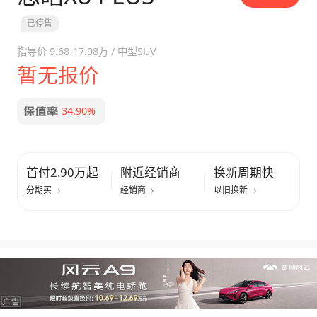
已停售
指导价
9.68-17.98万
/
中型SUV
暂无报价
34.90%
首付2.90万起
附近经销商
换新周期快
分期买
经销商
以旧换新