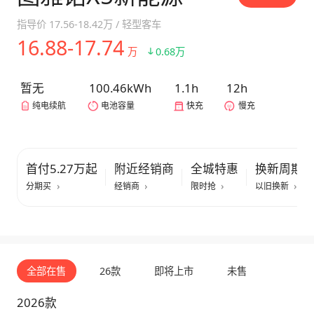
指导价
17.56-18.42万
/
轻型客车
16.88-17.74
万
0.68万
暂无
100.46kWh
1.1h
12h
纯电续航
电池容量
快充
慢充
首付5.27万起
附近经销商
全城特惠
换新周期
分期买
经销商
限时抢
以旧换新
全部在售
26款
即将上市
未售
2026款