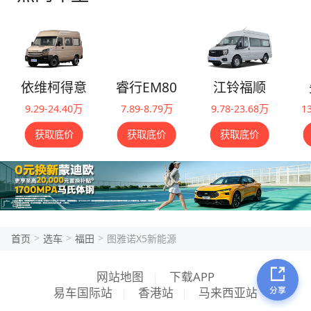
依维柯得意
睿行EM80
江铃福顺
9.29-24.40万
7.89-8.79万
9.78-23.68万
1
获取底价
获取底价
获取底价
>
>
>
首页
选车
福田
图雅诺X5新能源
网站地图
|
下载APP
易车国际站
|
香港站
|
马来西亚站