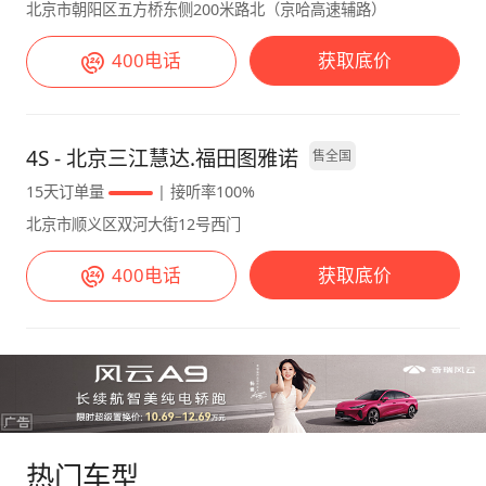
北京市朝阳区五方桥东侧200米路北（京哈高速辅路）
400电话
获取底价
4S - 北京三江慧达.福田图雅诺
售全国
15天订单量
| 接听率100%
北京市顺义区双河大街12号西门
400电话
获取底价
热门车型