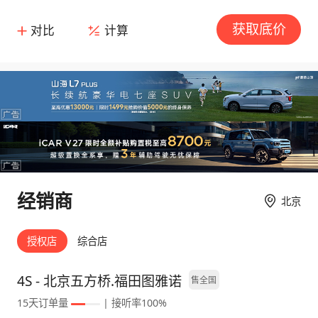
获取底价
对比
计算
经销商
北京
授权店
综合店
4S - 北京五方桥.福田图雅诺
售全国
15天订单量
| 接听率100%