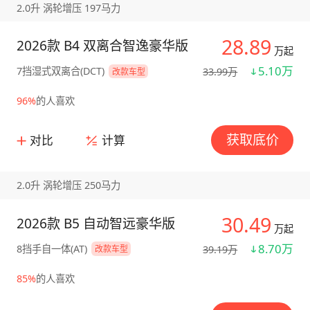
2.0升 涡轮增压 197马力
28.89
2026款 B4 双离合智逸豪华版
万起
5.10万
7挡湿式双离合(DCT)
33.99万
改款车型
96%
的人喜欢
获取底价
对比
计算
2.0升 涡轮增压 250马力
30.49
2026款 B5 自动智远豪华版
万起
8.70万
8挡手自一体(AT)
39.19万
改款车型
85%
的人喜欢