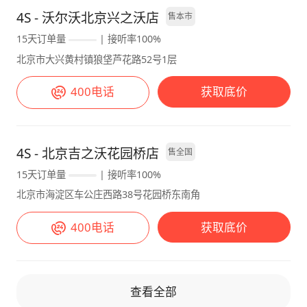
路行驶为主吧。 【配置】 安全性方面沃尔沃
般不和别人拼起步，所以无所谓啦。 【乘坐感
4S - 沃尔沃北京兴之沃店
售本市
V60配备了主动刹车、车道保持辅助系统等，还
受】 1.避震有点偏硬，适合运动系车主，座椅
支持蓝牙连接等功能，让我在长途旅行中能够更
加热及真皮配饰，的确满足一般需求。 2.两三
15天订单量
| 接听率100%
加便捷地接听电话或导航，提高了整体的舒适感
个人用暂时够，不过对于大长腿的我，后排的确
北京市大兴黄村镇狼垡芦花路52号1层
与体验。 总结：沃尔沃V60安全方面表现出色，
有点吃紧。 【用车反馈】 1外观上，原汁原味
无论是外观设计还是内饰配置都展现出其卓越的
400电话
获取底价
的北欧瓦罐，外观必须没的说。 2.内饰上，内
实力与品质。它不仅拥有出色的动力性能和舒适
饰一般，环保材料的确是顶呱呱， 新车没味，
的驾驶体验，还具备了良好的燃油经济性，
自带空气净化器系统，这点必须大赞。 最后，
对于标轴车的空间两个人暂时够用，舒适性也满
4S - 北京吉之沃花园桥店
售全国
足我俩要求，环保更是一流，提新车都没味道，
15天订单量
| 接听率100%
太厉害了，只是我家在市中心，油耗一直偏高，
北京市海淀区车公庄西路38号花园桥东南角
也能理解。 虽然交作业晚了这么多年，但现在
发现越来越喜欢旅行车了，尤其看见车友的瓦
400电话
获取底价
罐，总有说不完的话题，希望小沃带我们走向幸
福，啦啦啦～ 空间 外观 内饰 动力 操控 舒适性
油耗
查看全部