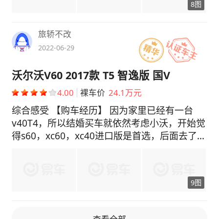
8图
税2.6万左右。落地价格大概在32.4万元上下，
全款的话差不多可以优惠到3W了。送了两次保
养、贴膜、脚垫和行车记录仪等东西。 【驾驶
旅轿不改
感受】 虽然搭载的是2.0T发动机，但最大马力
2022-06-29
为197Ps。从起步开始就能感受到强劲的动力输
出和稳定的操控性，尤其是在高速行驶时的推背
沃尔沃V60 2017款 T5 智逸版 国V
感尤为强烈。方向盘手感轻盈且精准度高，让我
4.00
裸车价
24.1万元
在驾驶过程中充满信心与安全感！还有就是底盘
调校得当，即使在颠簸路段也能保持稳定舒适的
综合感受 【购车经历】 因为家里已经有一台
感觉。 【最满意】 车子的外观是我最满意的地
v40T4，所以结婚买车就依然考虑小沃，开始觉
方，因为第一眼看到这台车的时候就被它的颜值
得s60，xc60，xc40进口版是首选，后面去了店
所吸引。车身线条流畅自然、造型时尚动感且充
面看见v60和v90就走不动道了，尤其是v60北极
满了运动气息与力量感！前脸部分采用了家族式
星，简直太帅了，后来就定了v60T5...😍😍😍 由
的设计语言和犀利的车灯组组合而成使得整个车
于是改款前买的最后一批车（从东北拿板车拉回
9图
辆看起来非常霸气十足。 【不满意】 新车刚提
来的...），所以折扣相当谈的比较狠，媒体价33
回来的时候，车内异味比较大。在经过半个月的
万多，最后24万拿下，加上原厂加装的18寸轮
开窗通风，味道已经小了很多了。 【外观】 外
毂，要了1000块钱，裸车24万1，4s要求2年联