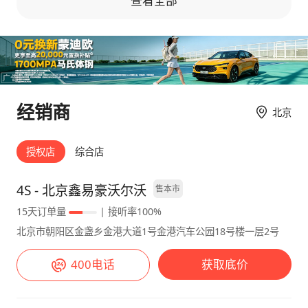
查看全部
观是我喜欢的类型，看着特别运动年轻。车头的
保，一共9800+8600，非常肉疼...很是不理解🤬
设计很有冲击力和未来感，中网的造型很独特吸
🤬🤬，上牌1500，强制上了4s的划痕险2000，
睛力也很强，车身线条流畅自然也很有力量感与
购置税14000多，交强险950，还有零七八碎的
豪华气息并存的感觉，每次开着它出门回头率都
一堆。 4s送了底盘装甲，全车玻璃贴膜，3年10
很高。 【舒适性】 沃尔沃V60在舒适性方面做
次基础保养，脚垫，行车记录仪（山寨货），其
得相当不错，座椅的支撑和包裹都非常到位。长
他没了，算了，车喜欢就好😕😕😕 【用车成
经销商
时间驾驶也不会感到疲劳或不适感。此外，这款
北京
本】 1.因为买车随送了三年10次基础保养，所
车还配备了丰富的科技配置如导航系统、蓝牙连
以暂时还没有有偿服务，不过以后基本一次
接等实用功能让我的用车体验更加便捷与愉悦。
1400多一次还能接受。 2.修车暂时不涉及，希
授权店
综合店
【空间】 空间方面沃尔沃V60表现中规中矩，没
望永远不会涉及。🙏 【能耗表现】 市中心平均
有特别突出的地方。后排的腿部和头部的空间都
油耗12，堵车15，城际快速路及环线9～10，高
4S - 北京鑫易豪沃尔沃
售本市
相对较小一些，长时间乘坐可能会有些不舒服。
速7～，基本满意。 【最不满意】 因为住在市
15天订单量
| 接听率100%
但是后备厢容积却非常可观，可以轻松满足日常
中心 油耗偏高算不满意也勉强算一条吧😂😂😂
北京市朝阳区金盏乡金港大道1号金港汽车公园18号楼一层2号
购物、旅行等需求。 【油耗】 现在综合油耗在
【驾驶感受】 1.操控指向性非常好，指哪打
8.6L，目前还在磨合期阶段，估计过段时间会降
哪，底盘通过性一般。一般不越野，问题不大。
400电话
获取底价
一些下来。毕竟车子的动力也比较强嘛！而且我
2.动力上可能是因为车重和变速箱的原因，起步
平时上下班开的比较多一点，这个车还是市区道
的爆发力赶不上同级别，但我是佛系车主， 一