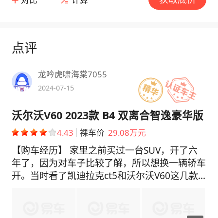
点评
龙吟虎啸海棠7055
2024-07-15
沃尔沃V60 2023款 B4 双离合智逸豪华版
4.43
裸车价
29.08万元
【购车经历】 家里之前买过一台SUV，开了六
年了，因为对车子比较了解，所以想换一辆轿车
开。当时看了凯迪拉克ct5和沃尔沃V60这几款
车之后,觉得还是选择V60合适一些吧！首先外观
很符合我的审美观啊哈哈哈哈哈哈哈！ 【购车
费用】 裸车价29.08万，保险9700左右， 购置