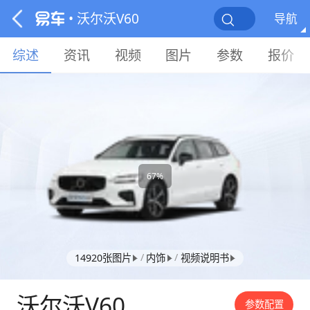
• 沃尔沃V60
导航
综述
资讯
视频
图片
参数
报价
67%
/
/
14920张图片
内饰
视频说明书
沃尔沃V60
参数配置