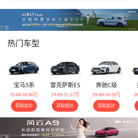
热门车型
宝马3系
雷克萨斯ES
奔驰C级
25.80-33.80万
29.99-31.27万
29.99-34.56万
2
获取底价
获取底价
获取底价