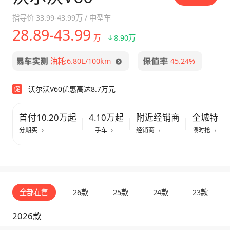
指导价
33.99-43.99万
/
中型车
28.89-43.99
万
8.90万
油耗:6.80L/100km
45.24%
沃尔沃V60优惠高达8.7万元
促
首付10.20万起
4.10万起
附近经销商
全城特惠
分期买
二手车
经销商
限时抢
全部在售
26款
25款
24款
23款
2026款