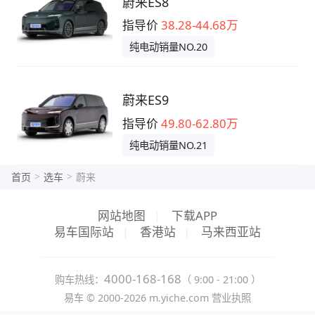
蔚来ES8
指导价
38.28-44.68万
纯电动销量NO.20
蔚来ES9
指导价
49.80-62.80万
纯电动销量NO.21
>
>
首页
选车
蔚来
网站地图
|
下载APP
易车国际站
|
香港站
|
马来西亚站
4000-168-168
购车热线：
（ 9:00 - 21:00 ）
易车 ©
2000-2026
m.yiche.com
营业执照