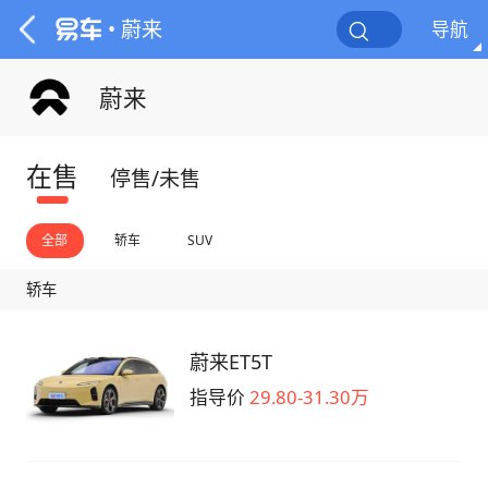
• 蔚来
导航
蔚来
在售
停售/未售
全部
轿车
SUV
轿车
蔚来ET5T
指导价
29.80-31.30万