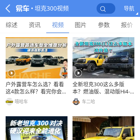
• 坦克300视频
导航
综述
资讯
视频
图片
参数
报价
户外露营车怎么选？看看
全新坦克300这么多版
这4款怎么样？看完你会买
本？燃油版、混动版Hi4-
吗？
T、Hi4-Z，该咋选？
嘻哈车
车二哈