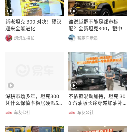
新老坦克 300 对决！硬汉
谁说越野不能是都市标
迎来全能进化
配？全新坦克300，戳中
了多少人的心！
炣炣车探长
智驱启示录
深耕市场多年，坦克300
不依赖混动加持，坦克 30
凭什么保值率稳居硬派SU
0 汽油版长途穿越加油补
V第一梯队？
给更便利
车友公社
车友公社