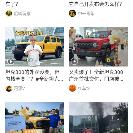
车了？
它自己开发布会怎么样？
胎叫玩家
中一青年
坦克300的外观没变，但
又卖爆了！全新坦克300
内核全变了？#全新坦克3
广州首批交付，门店被挤
00
爆
冯潇V
红车馆