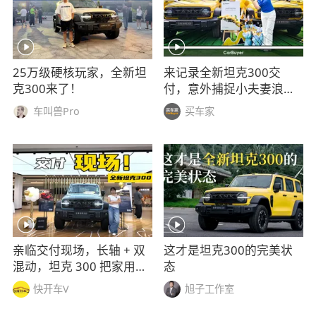
25万级硬核玩家，全新坦
来记录全新坦克300交
克300来了！
付，意外捕捉小夫妻浪漫
旅途
车叫兽Pro
买车家
亲临交付现场，长轴 + 双
这才是坦克300的完美状
混动，坦克 300 把家用越
态
野玩明白了
快开车V
旭子工作室