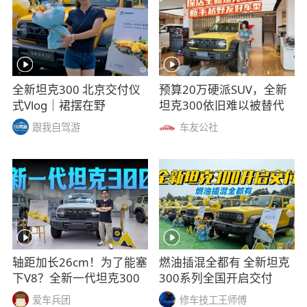
全新坦克300 北京交付仪
预算20万硬派SUV，全新
式Vlog｜裙摆在野
坦克300依旧难以被替代
跟我自驾游
车友公社
轴距加长26cm！为了能塞
燃油插混全都有 全新坦克
下V8？全新一代坦克300
300系列全国开启交付
爱车兵团
修车技工王师傅