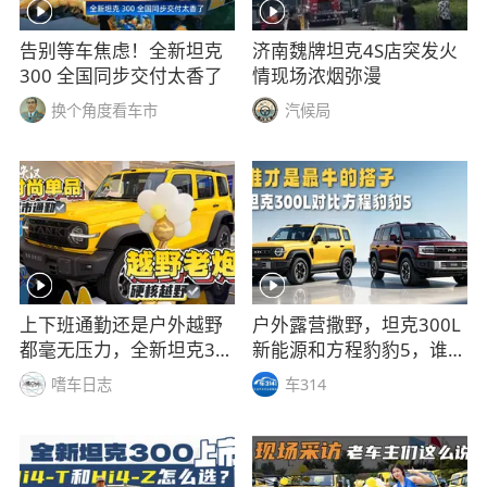
告别等车焦虑！全新坦克
济南魏牌坦克4S店突发火
300 全国同步交付太香了
情现场浓烟弥漫
换个角度看车市
汽候局
上下班通勤还是户外越野
户外露营撒野，坦克300L
都毫无压力，全新坦克30
新能源和方程豹豹5，谁才
0我全都要
是最牛的搭子
嗜车日志
车314