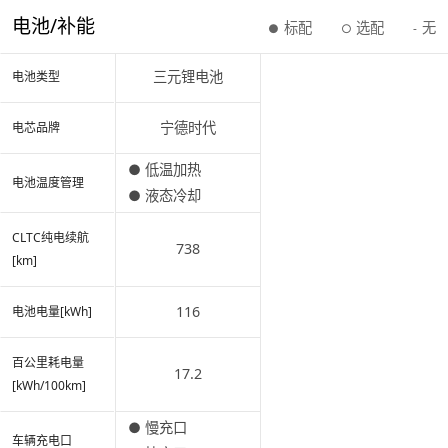
电池/补能
标配
选配
无
●
○
-
三元锂电池
电池类型
宁德时代
电芯品牌
● 低温加热
电池温度管理
● 液态冷却
CLTC纯电续航
738
[km]
116
电池电量[kWh]
百公里耗电量
17.2
[kWh/100km]
● 慢充口
车辆充电口