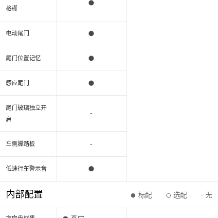
●
格栅
●
电动尾门
●
尾门位置记忆
●
感应尾门
尾门玻璃独立开
-
启
-
车侧脚踏板
●
低速行车警示音
内部配置
标配
选配
无
●
○
-