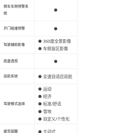
倒车车侧预警系
●
统
●
开门碰撞预警
● 360度全景影像
驾驶辅助影像
● 车侧盲区影像
●
底盘透视
● 全速自适应巡航
巡航系统
● 运动
● 经济
● 标准/舒适
驾驶模式选择
● 雪地
● 自定义/个性化
● 主动式
疲劳提醒