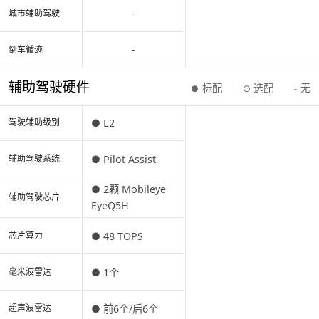
-
城市辅助驾驶
-
倒车循迹
辅助驾驶硬件
标配
选配
无
●
○
-
● L2
驾驶辅助级别
● Pilot Assist
辅助驾驶系统
● 2颗 Mobileye
辅助驾驶芯片
EyeQ5H
● 48 TOPS
芯片算力
● 1个
毫米波雷达
● 前6个/后6个
超声波雷达