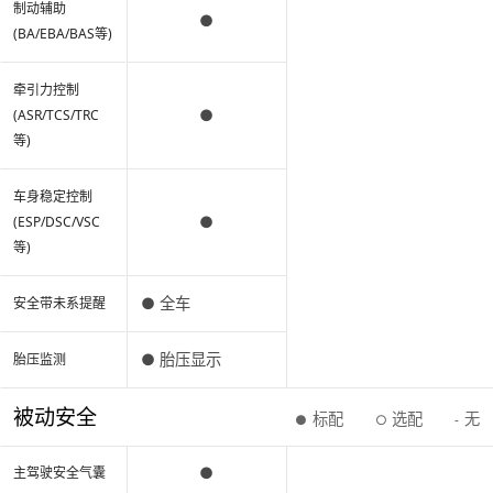
制动辅助
●
(BA/EBA/BAS等)
牵引力控制
●
(ASR/TCS/TRC
等)
车身稳定控制
●
(ESP/DSC/VSC
等)
● 全车
安全带未系提醒
● 胎压显示
胎压监测
被动安全
标配
选配
无
●
○
-
●
主驾驶安全气囊