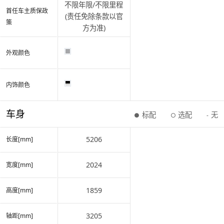
不限年限/不限里程
首任车主质保政
(责任免除条款以官
策
方为准)
外观颜色
内饰颜色
车身
标配
选配
无
●
○
-
5206
长度[mm]
2024
宽度[mm]
1859
高度[mm]
3205
轴距[mm]