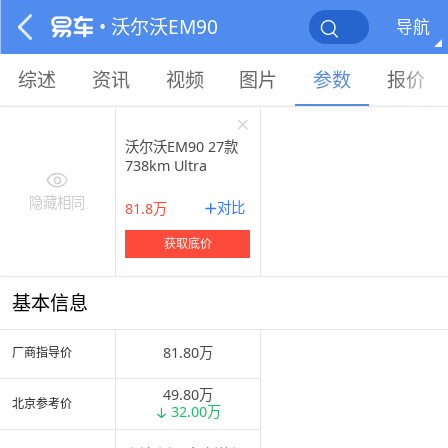
• 沃尔沃EM90
导航
综述
资讯
视频
图片
参数
报价
沃尔沃EM90 27款
738km Ultra
隐藏相同
对比
81.8万
获取底价
基本信息
81.80万
厂商指导价
49.80万
北京参考价
32.00万