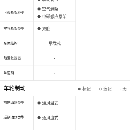
● 空气悬架
可调悬架种类
● 电磁感应悬架
● 双腔
空气悬架类型
承载式
车体结构
-
限滑差速器
-
差速锁
车轮制动
标配
选配
无
●
○
-
● 通风盘式
前制动器类型
● 通风盘式
后制动器类型