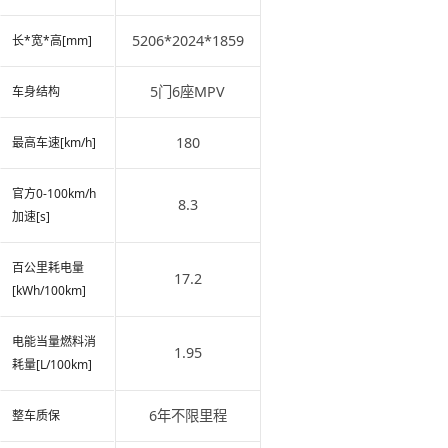
5206*2024*1859
长*宽*高[mm]
5门6座MPV
车身结构
180
最高车速[km/h]
官方0-100km/h
8.3
加速[s]
百公里耗电量
17.2
[kWh/100km]
电能当量燃料消
1.95
耗量[L/100km]
6年不限里程
整车质保