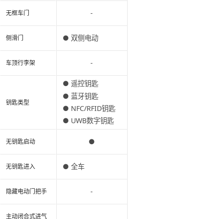
-
无框车门
● 双侧电动
侧滑门
-
车顶行李架
● 遥控钥匙
● 蓝牙钥匙
钥匙类型
● NFC/RFID钥匙
● UWB数字钥匙
●
无钥匙启动
● 全车
无钥匙进入
-
隐藏电动门把手
主动闭合式进气