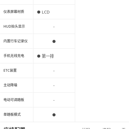
● LCD
仪表屏幕材质
-
HUD抬头显示
●
内置行车记录仪
● 第一排
手机无线充电
-
ETC装置
-
主动降噪
-
电动可调踏板
●
单踏板模式