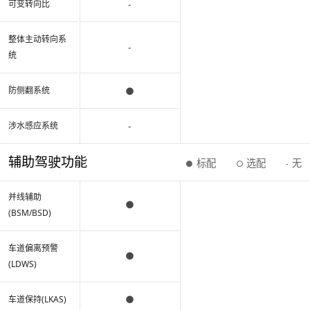
-
可变转向比
整体主动转向系
-
统
●
防侧翻系统
-
涉水感应系统
辅助驾驶功能
标配
选配
无
●
○
-
并线辅助
●
(BSM/BSD)
车道偏离预警
●
(LDWS)
●
车道保持(LKAS)