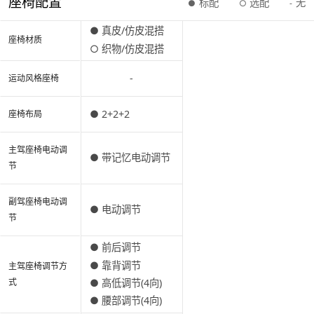
座椅配置
标配
选配
无
●
○
-
● 真皮/仿皮混搭
座椅材质
○ 织物/仿皮混搭
-
运动风格座椅
● 2+2+2
座椅布局
主驾座椅电动调
● 带记忆电动调节
节
副驾座椅电动调
● 电动调节
节
● 前后调节
● 靠背调节
主驾座椅调节方
式
● 高低调节(4向)
● 腰部调节(4向)