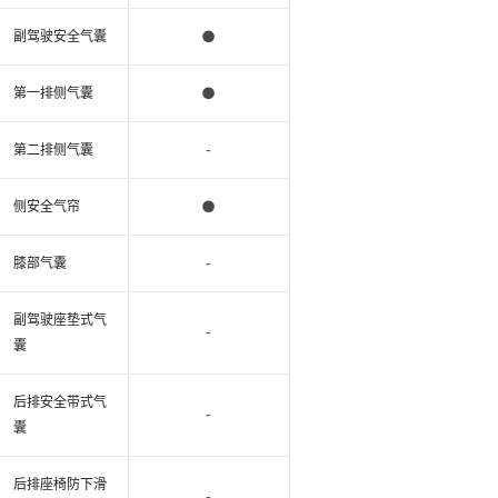
●
副驾驶安全气囊
●
第一排侧气囊
-
第二排侧气囊
●
侧安全气帘
-
膝部气囊
副驾驶座垫式气
-
囊
后排安全带式气
-
囊
后排座椅防下滑
-