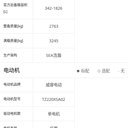
官方后备箱容积
342-1826
[L]
2763
整备质量[kg]
3245
满载质量[kg]
SEA浩瀚
生产架构
电动机
标配
选配
无
●
○
-
威睿电动
电动机品牌
TZ220XSA02
电动机型号
单电机
驱动电机数