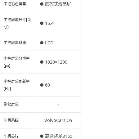
● 触控式液晶屏
中控彩色屏幕
中控屏幕尺寸[英
● 15.4
寸]
● LCD
中控屏幕材质
中控屏幕分辨率
● 1920×1200
[px]
中控屏幕刷新率
● 60
[Hz]
-
副驾屏幕
VolvoCars.OS
车机系统
● 高通骁龙8155
车机芯片