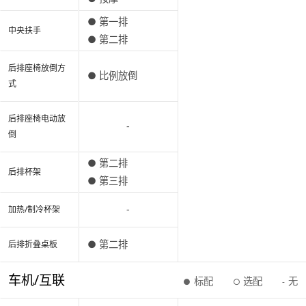
● 第一排
中央扶手
● 第二排
后排座椅放倒方
● 比例放倒
式
后排座椅电动放
-
倒
● 第二排
后排杯架
● 第三排
-
加热/制冷杯架
● 第二排
后排折叠桌板
车机/互联
标配
选配
无
●
○
-