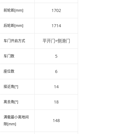
1702
前轮距[mm]
1714
后轮距[mm]
平开门+侧滑门
车门开启方式
5
车门数
6
座位数
14
接近角[°]
18
离去角[°]
满载最小离地间
148
隙[mm]