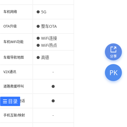
● 5G
车机网络
● 整车OTA
OTA升级
● WiFi连接
车机WiFi功能
● WiFi热点
● 高德
车载导航地图
PK
-
V2X通讯
●
道路救援呼叫
目录
●
蓝牙/车载电话
-
手机互联/映射