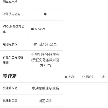
-
随车充电枪
●
对外放电功能
VTOL对外放电功
● 6.6kW
率
8年或16万公里
电池组质保
不限年限/不限里程
首任车主电池组
(责任免除条款以官
质保
方为准)
变速箱
标配
选配
无
●
○
-
电动车单速变速箱
变速箱描述
固定齿比
变速箱类型