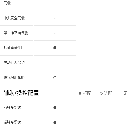
气囊
-
中央安全气囊
-
第二排正向气囊
●
儿童座椅接口
-
被动行人保护
○
缺气保用轮胎
辅助/操控配置
标配
选配
无
●
○
-
●
前驻车雷达
●
后驻车雷达