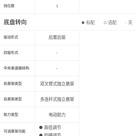
1
挡位数
底盘转向
标配
选配
无
●
○
-
后置后驱
驱动形式
-
四驱形式
-
中央差速器结构
双叉臂式独立悬架
前悬架类型
多连杆式独立悬架
后悬架类型
电动助力
助力类型
● 高低调节
可调悬架功能
● 软硬调节