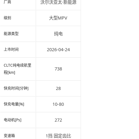
沃尔沃亚太·新能源
厂商
大型MPV
级别
纯电
能源类型
2026-04-24
上市时间
CLTC纯电续航里
738
程[km]
28
快充时间[分钟]
10-80
快充电量[%]
272
电动机[Ps]
1挡 固定齿比
变速箱