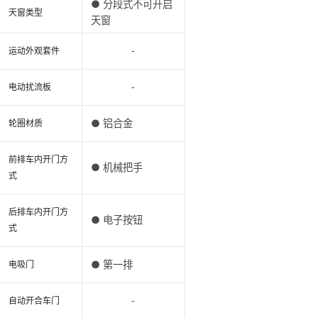
● 分段式不可开启
天窗类型
天窗
-
运动外观套件
-
电动扰流板
● 铝合金
轮圈材质
前排车内开门方
● 机械把手
式
后排车内开门方
● 电子按钮
式
● 第一排
电吸门
-
自动开合车门