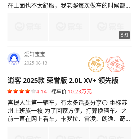
在上面也不太舒服，我老婆每次做车的时候都要
絮叨絮叨，尤其长途时候总说腰酸背痛的，絮叨
意思就是该换车，所以改换就换也不是没钱换辆
车的预算还是有的所以去年时候就把买车这事给
5图
终结了。之前一直开的轿车，现在想车那肯定是
SUV啊，主要是我一个人开家里成员也不算多，
所以我想考虑紧凑型的车就够用了，有个同事推
爱轩宝宝
荐我去看日产奇骏，说这个车还挺好的，排量小
2025-08-13
省油而且空间大，听着很心动，后来找了一天时
间我跟我老婆都休息一起去的4S店看看实车，
逍客 2025款 荣誉版 2.0L XV+ 领先版
到店之后我跟我老婆看完奇骏感觉这前脸太丑
4.14
裸车价
10.23万元
了，空间是够大，颜值不行顿时没心情了，准备
要走了，后来销售又帮我推荐了逍客2.0L，还别
喜提人生第一辆车，有太多话要分享😏 坐标苏
说这个逍客看着还挺顺眼，比起奇骏颜值强，又
州上班族一枚 为了回家方便，打算换辆车。之
了解了价格，店里现在还能优惠1.9W，既然来
前一直在网上看车，卡罗拉、雷凌、朗逸、奇
了也不能白跑了，而且这个优惠力度对我来说挺
瑞、吉利这些都研究过，对比一圈后，线下看了
满意，感觉挺适合的，所以就买下了直接买的
逍客25款改款之后前脸比老款帅多了，我老婆