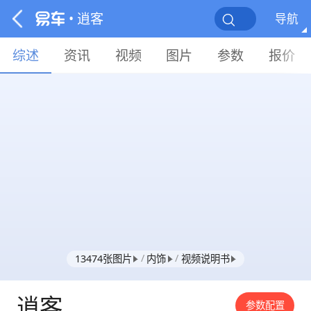
• 逍客
导航
综述
资讯
视频
图片
参数
报价
/
/
13474张图片
内饰
视频说明书
逍客
参数配置