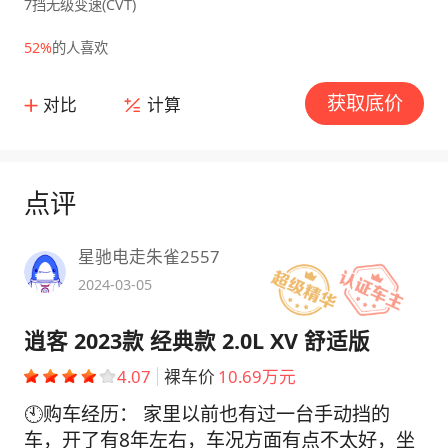
7挡无级变速(CVT)
52%
的人喜欢
获取底价
对比
计算
点评
星驰电走朱雀2557
2024-03-05
逍客 2023款 经典款 2.0L XV 舒适版
4.07
裸车价
10.69万元
🕙购车经历： 家里以前也有过一台手动挡的
车，开了有8年左右，车况方面有点不太好，坐