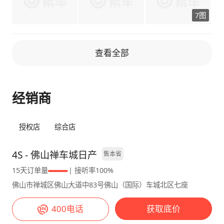
2.0自吸低配，高配就比低配多个座椅加热没啥
也看中了，车型不算大，平时我俩能开，综合考
7图
鸟用价钱高不少，不如低配划算。 💴提车价
虑就定了它。谈价格的时候，找了点关系，直接
格： 我购买的是2.0L店里没优惠前价格是
给的裸车10.23W，保险可以不在店里上花了
12.59W，优惠的力度还是比较大的1.9万，优惠
3000多，购置税代缴9000，最后落地11万多，
查看全部
之后裸车价格在10.69万，保险方面一共花了
但这个配置和预算也匹配，等了2天就提车了。
4700元包括交强险，购置税还有车船税共9800
空间方面，日常家用完全够。我身高175，坐在
元。我选择的是全款购买，因为后期没有还贷的
驾驶位，头部空间很充裕，调整好座椅，后排家
经销商
压力，落地价格12.2万，这价位也算挺好的了最
人坐进去，腿部也不会觉得挤。周末带着爸妈、
起码没带来啥压力。也送了一些赠品，包含脚
孩子出去玩，一家五口人，大家都能舒舒服服
垫，车窗膜等等小礼品。 ⛽油耗表现：： 在去
的，不会有局促感。动力感受2.0L的发动机，动
授权店
综合店
年10月份买的，一直到现在已经跑了6300多公
力输出挺平稳的。市区里开，起步虽然没有涡轮
里了，平时的时候就是上下班作为代步车在市区
增压的车那么猛，但也不肉，日常超车、跟车都
4S - 佛山禅车城日产
售本省
行驶大家上下班时间几乎差不多堵车很常见，但
没问题。 跑高速的时候，加速也很顺畅，只要
15天订单量
| 接听率100%
是油耗真不高市区平均百公里7.4个油，已经知
肯给油，速度提上去后，再加速超车也不费劲。
佛山市禅城区佛山大道中83号佛山（国际）车城北区七座
足，偶尔也会出去自驾，买车之后最大的行驶里
满油的话能跑七百多公里，对于这个级别的SUV
程也就是去了一趟内蒙古，跑高速大概有2000
来说，续航表现还不错。油耗方面，市区路况复
400电话
获取底价
多的公里跑高速时候油耗6.2个特别低，我个人
杂，红绿灯多，油耗大概7个左右，要是堵车厉