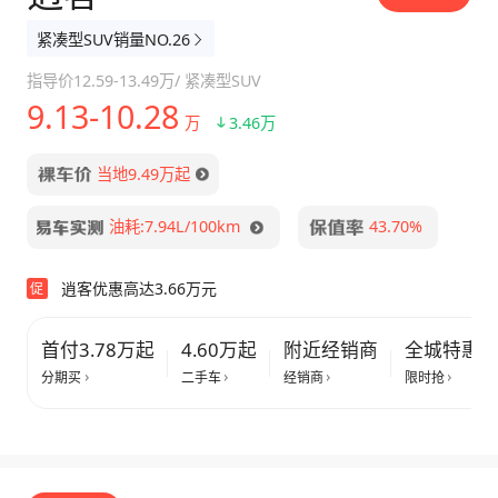
紧凑型SUV销量NO.26
指导价
12.59-13.49万
/
紧凑型SUV
9.13-10.28
万
3.46万
当地9.49万起
油耗:7.94L/100km
43.70%
逍客优惠高达3.66万元
促
首付3.78万起
4.60万起
附近经销商
全城特惠
分期买
二手车
经销商
限时抢