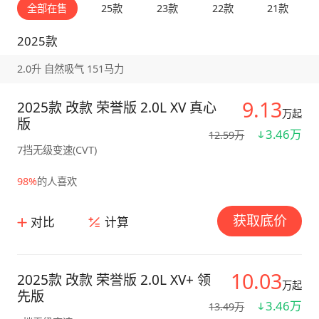
全部在售
25款
23款
22款
21款
2025款
2.0升 自然吸气 151马力
9.13
2025款 改款 荣誉版 2.0L XV 真心
万起
版
3.46万
12.59万
7挡无级变速(CVT)
98%
的人喜欢
获取底价
对比
计算
10.03
2025款 改款 荣誉版 2.0L XV+ 领
万起
先版
3.46万
13.49万