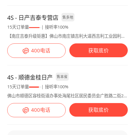
是非常满意这个油耗表现的。 🐎驾驶感受以及
害，能到8个；郊区道路畅通，油耗能降到7个
不满意： 我买逍客还是看中它的品质以及这款
多；高速上最省油，100-110码巡航的话，油耗
车子的口碑，2.0L的发动机动力表现不是很满
4S - 日产吉泰专营店
在5.5-6.5个之间，综合下来平均油耗也就7个
售多地
意，配置方面确实比较少就一个倒车影像，其他
多，家庭用车，这个油耗能接受。 不满意的地
15天订单量
| 接听率100%
的辅助系统啥都没有，这可真是低配啊。 动力
方 智能化配置少，车机系统不够智能，没有
【南庄吉泰升级钜惠】佛山市南庄镇吉利大道西吉利工业园利源一路1号
虽然是自吸发动机有点肉，不过我个人开的话，
CarPlay，使用起来不太方便。 隔音效果一般，
对于动力方面要求不是很高，这个动力感觉是非
尤其是高速上，胎噪、风噪比较明显，开音乐都
400电话
获取底价
常适合我的。变速箱这一块，它适合性子不急的
得把音量调大才能盖住。 后备箱空间对于一些
人，因为动力响应比较慢，不好在他是非常平顺
家庭来说可能有点小，要是装太多大件物品，会
的，喜欢开快车的话，可能会有点受不了。不过
有点吃力。 还有就是4S店送的膜质量太差了，
4S - 顺德金桂日产
售本省
也不是说这款车子它跑不快，其实全力踩油门的
我后来自己花钱贴了好膜，建议车友们要是遇到
15天订单量
| 接听率100%
话，它的转速提升还是比较快的。我还是比较喜
这种情况，别凑合，直接自己贴好的，不然以后
欢这种感觉，不紧不慢的样子开起来非常的悠哉
撕膜的时候容易留胶，更麻烦。 内饰的科技感
佛山市顺德区容桂街道办事处海尾社区居民委员会广胜路二街20号001
还省油。 逍客在配置和设计上可能不是最好
差了点，车机系统功能不算丰富，也不支持
400电话
获取底价
的，但是它的性价比还是比较高的，价钱不贵，
CarPlay，对于我这种习惯用手机导航、听歌的
作为家庭代步的车，非常的适合。 💺乘坐感
人来说，不太方便。而且，部分车友觉得它的配
受： 这款车子悬架调校是非常软的，还有它的
置低，不过对比同级别像丰田锐放、锋兰达这些
内部座椅舒适度比较高大家都听过日产大沙发吧