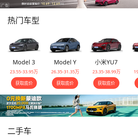
很优秀 刹车脚感好评：能做到线性且有比较强
的制动感 隔音表现两极分化，静态和市区速度
隔音属于中规中矩，高速隔音非常好，风噪和胎
热门车型
噪都不特别明显，同价位顶级的NVH水平 【续
航情况】 个人驾驶习惯比较暴力，电耗始终在
20度以上，更换了ps4s轮胎后电耗又增加了两
度左右。赛道电耗90度，这还是在没有全力
push的情况下，同场的ultra去到120度😱 为什
Model 3
Model Y
小米YU7
么说su7Max是国产性能车历史上伟大的一笔？
23.55-33.95万
26.35-31.35万
23.35-38.99万
1
ultra固然是su7的完全体，在各大赛道都做出了
非常耀眼的成绩，但回归到现实中，却是销量有
获取底价
获取底价
获取底价
限，二手跌价，准新二手40万也很难出手，相
比之下su7Max却是高保值高流通。曾经我们认
为M AMG卖得少是因为价格高，现在ultra用四
五十万的价格也不走量说明了绝大部分普通消费
者还是需要实用的，并非你价格打下来大家就会
二手车
买账，在这个前提下Max才是做到了最大的平