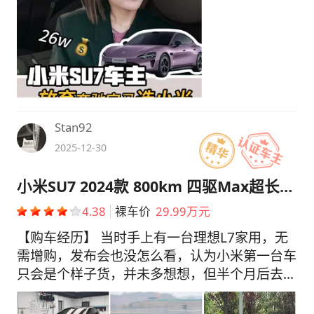
Stan92
2025-12-30
小米SU7 2024款 800km 四驱Max超长续航版
4.38
裸车价
29.99万元
【购车经历】 当时手上有一台理想L7家用，无
需增购，发布会也没怎么看，认为小米第一台车
只会是个样子货，并未多想想，但半个月后去试
驾了三次爱不释手，这个价位的驾驶质感做到如
此水平让我产生了购买冲动，最后在4月30首发