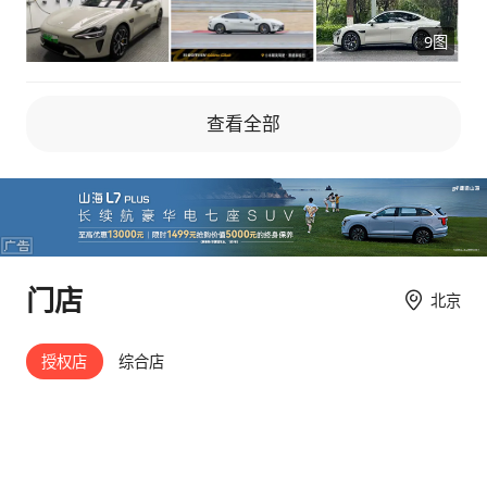
权益最后一天下定 因此不是刚需，也无对比
9图
【最满意】 驾驶，驾驶，还是驾驶 越级的操控
表现和底盘质感，围绕驾驶相关的转向，刹车油
门标定，动力，悬架表现都是一梯队水平，水桶
查看全部
无硬伤。以前以为只有宝马保时捷等品牌才会关
注驾驶，国产车能造个冰箱彩电沙发堆配置就不
错了，但小米实在是令我刮目相看 【最不满
意】 尺寸对我来说过大了，期待小米能有一台
4.5米，车重控制在1.6吨内的双门coupe 另外就
是24年看着还不错的配置放到现在竟然也是有
门店
北京
点落后了，车机优化确实还有进步空间 【提车
价格】 29.99万 自营体系的优势就是无需砍价
卖了近两年无优惠无权益 小米应该也算卷到飞
授权店
综合店
起的中国车市里的独一份了 【驾驶感受】 整体
好评，方向精准，转向灵敏，三种模式驾驶感受
区分明显。 转向好评：低速轻高速重而且过程
非常线性自然，尤其是高速转向稳定感非常好。