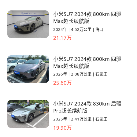
衡，并且不要忽略Max的圈速也是达到了M3这
个级别的水平，cup2浙赛1′38 这点非常厉害，
小米SU7 2024款 800km 四驱
毕竟Max价格是对标330这些车的，而ultra才是
Max超长续航版
对标M AMG等 所以说Ultra是性能维度更优秀的
2024年
|
4.52万公里
|
海口
产品 而Max则是更贴近日常生活的一款驾驶者
21.17万
之车
小米SU7 2024款 800km 四驱
Max超长续航版
2026年
|
2.08万公里
|
石家庄
25.60万
小米SU7 2024款 830km 后驱
Pro超长续航版
2025年
|
2.41万公里
|
石家庄
19.90万