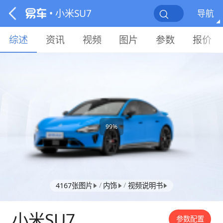
• 小米SU7
导航
综述
资讯
视频
图片
参数
报价
99%
/
/
4167张图片
内饰
视频说明书
小米SU7
参数配置