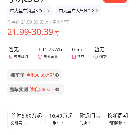
中大型车销量NO.1
中大型车人气NO.2
指导价
21.99-30.39万
/
中大型车
21.99-30.39
万
暂无
101.7kWh
0.5h
暂无
纯电续航
电池容量
快充
慢充
当地30.39万起
续航:586km
首付6.60万起
16.40万起
附近门店
换新周期快
分期买
二手车
门店
以旧换新