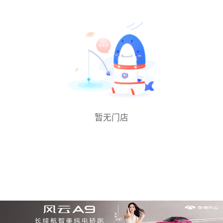
中心位响应灵敏 操控感受好评：日常驾驶的话
车身指向性非常凌厉，而且是比较自然的凌厉，
不会像某些车一样特别贼，开着特别有运动感。
激烈的驾驶感觉有一点点不乐意过弯的感觉，不
过不影响它的过弯感受和极限都非常好 滤震表
现好评：su7max的滤震总体都是比较硬朗的感
觉，不过好在它无论什么颠簸都能非常干脆带有
高级感的过滤掉，底盘有特别好的韧性和高级
感，再考虑到su7的过弯感受也很好，一辆30万
暂无门店
车的底盘可以把舒适和操控兼顾还是非常厉害
动力表现好评：舒适模式下平顺性响应都没什么
问题，5秒破百的水平。运动模式4秒，按下
Boost进入狂暴模式加速感受也不会特别恐怖，
加速能感受到明显的快但是没有那种让人恐惧的
感觉。跟model3p这种真正没有延迟的加速，
运动模式踩到底快得像子弹一样弹出去的标定有
区别，更像油车的加速感受，而且电机啸叫控制