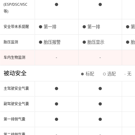
●
●
(ESP/DSC/VSC
等)
● 第一排
● 第一排
● 
安全带未系提醒
● 胎压报警
● 胎压显示
● 
胎压监测
-
-
车内生物监测
被动安全
标配
选配
无
●
○
-
●
●
主驾驶安全气囊
●
●
副驾驶安全气囊
●
●
第一排侧气囊
-
-
第二排侧气囊