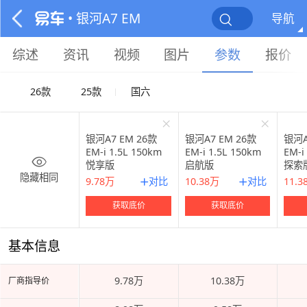
• 银河A7 EM
导航
综述
资讯
视频
图片
参数
报价
26款
25款
国六
银河A7 EM 26款
银河A7 EM 26款
银河A7
EM-i 1.5L 150km
EM-i 1.5L 150km
EM-i
悦享版
启航版
探索
隐藏相同
对比
对比
9.78万
10.38万
11.3
获取底价
获取底价
基本信息
9.78万
10.38万
厂商指导价