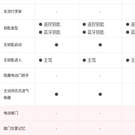
-
-
车顶行李架
● 遥控钥匙
● 遥控钥匙
● 
钥匙类型
● 蓝牙钥匙
● 蓝牙钥匙
● 
●
●
无钥匙启动
● 主驾
● 主驾
● 
无钥匙进入
-
-
隐藏电动门把手
主动闭合式进气
●
●
格栅
-
-
电动尾门
-
-
尾门位置记忆