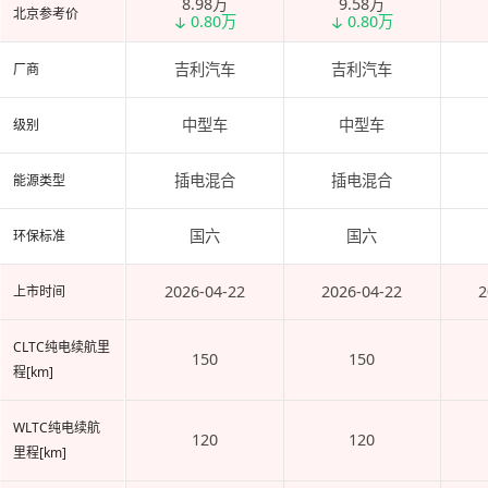
8.98万
9.58万
北京参考价
0.80万
0.80万
吉利汽车
吉利汽车
厂商
中型车
中型车
级别
插电混合
插电混合
能源类型
国六
国六
环保标准
2026-04-22
2026-04-22
2
上市时间
CLTC纯电续航里
150
150
程[km]
WLTC纯电续航
120
120
里程[km]