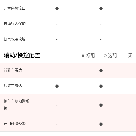
●
●
儿童座椅接口
-
-
被动行人保护
-
-
缺气保用轮胎
辅助/操控配置
标配
选配
无
●
○
-
-
●
前驻车雷达
●
●
后驻车雷达
倒车车侧预警系
-
●
统
-
●
开门碰撞预警