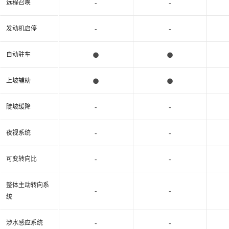
-
-
远程召唤
-
-
发动机启停
●
●
自动驻车
●
●
上坡辅助
-
-
陡坡缓降
-
-
夜视系统
-
-
可变转向比
整体主动转向系
-
-
统
-
-
涉水感应系统