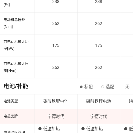
238
238
[Ps]
电动机总扭矩
262
262
[N·m]
前电动机最大功
175
175
率[kW]
前电动机最大扭
262
262
矩[N·m]
电池/补能
标配
选配
无
●
○
-
磷酸铁锂电池
磷酸铁锂电池
电池类型
宁德时代
宁德时代
电芯品牌
● 低温加热
● 低温加热
● 
电池温度管理