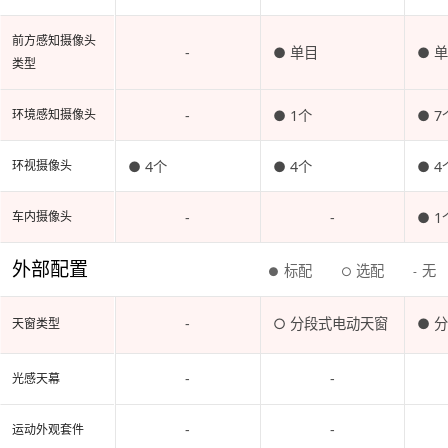
前方感知摄像头
-
● 单目
● 
类型
-
● 1个
● 7
环境感知摄像头
● 4个
● 4个
● 4
环视摄像头
-
-
● 1
车内摄像头
外部配置
标配
选配
无
●
○
-
-
○ 分段式电动天窗
● 
天窗类型
-
-
光感天幕
-
-
运动外观套件