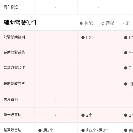
-
-
倒车循迹
辅助驾驶硬件
标配
选配
无
●
○
-
-
● L2
● L
驾驶辅助级别
-
-
● 
辅助驾驶系统
-
-
● 
智驾方案合作
-
-
● 1
辅助驾驶芯片
-
-
芯片算力
-
● 2个
● 2
毫米波雷达
● 后3个
● 前2个/后3个
● 
超声波雷达