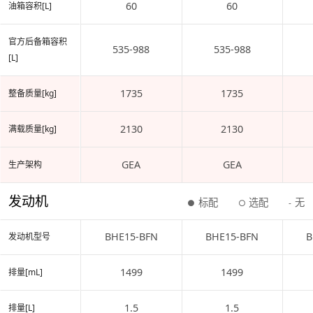
60
60
油箱容积[L]
官方后备箱容积
535-988
535-988
[L]
1735
1735
整备质量[kg]
2130
2130
满载质量[kg]
GEA
GEA
生产架构
发动机
标配
选配
无
●
○
-
BHE15-BFN
BHE15-BFN
B
发动机型号
1499
1499
排量[mL]
1.5
1.5
排量[L]