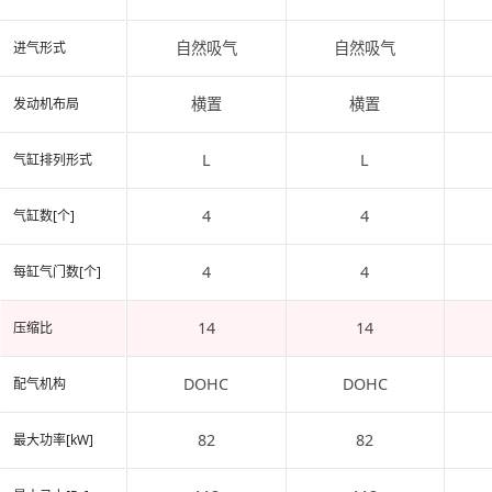
自然吸气
自然吸气
进气形式
横置
横置
发动机布局
L
L
气缸排列形式
4
4
气缸数[个]
4
4
每缸气门数[个]
14
14
压缩比
DOHC
DOHC
配气机构
82
82
最大功率[kW]