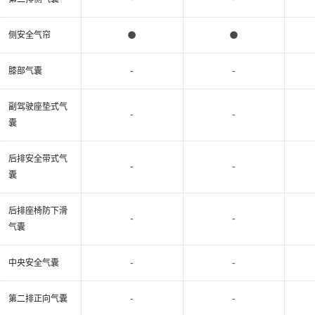
●
●
侧安全气帘
-
-
膝部气囊
副驾驶座垫式气
-
-
囊
后排安全带式气
-
-
囊
后排座椅防下滑
-
-
气囊
-
-
中央安全气囊
-
-
第二排正向气囊