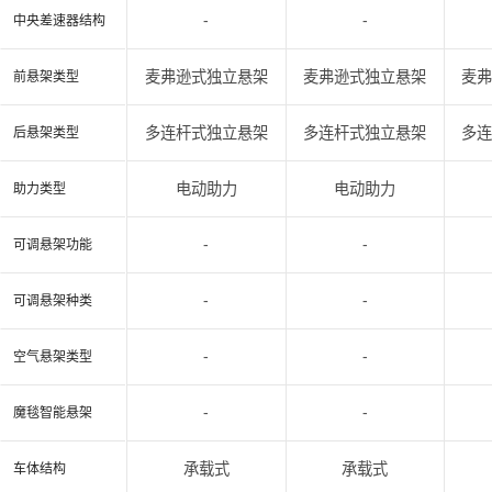
-
-
中央差速器结构
麦弗逊式独立悬架
麦弗逊式独立悬架
麦
前悬架类型
多连杆式独立悬架
多连杆式独立悬架
多
后悬架类型
电动助力
电动助力
助力类型
-
-
可调悬架功能
-
-
可调悬架种类
-
-
空气悬架类型
-
-
魔毯智能悬架
承载式
承载式
车体结构