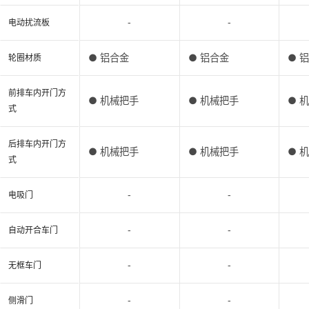
-
-
电动扰流板
● 铝合金
● 铝合金
● 
轮圈材质
前排车内开门方
● 机械把手
● 机械把手
● 
式
后排车内开门方
● 机械把手
● 机械把手
● 
式
-
-
电吸门
-
-
自动开合车门
-
-
无框车门
-
-
侧滑门