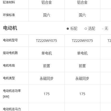
铝合金
铝合金
缸体材料
国六
国六
环保标准
电动机
标配
选配
无
●
○
-
TZ220WY075
TZ220WY075
T
电动机型号
单电机
单电机
驱动电机数
前置
前置
电机布局
永磁同步
永磁同步
电机类型
电动机总功率
175
175
[kW]
电动机总马力