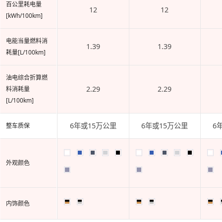
百公里耗电量
12
12
[kWh/100km]
电能当量燃料消
1.39
1.39
耗量[L/100km]
油电综合折算燃
2.29
2.29
料消耗量
[L/100km]
6年或15万公里
6年或15万公里
6
整车质保
外观颜色
内饰颜色