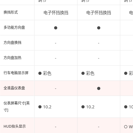
电子怀挡换挡
电子怀挡换挡
换挡形式
●
●
多功能方向盘
-
-
方向盘换挡
-
-
方向盘加热
● 彩色
● 彩色
● 
行车电脑显示屏
-
●
全液晶仪表盘
仪表屏幕尺寸[英
● 10.2
● 10.2
● 10
寸]
-
-
○ W
HUD抬头显示