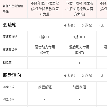
不限年限/不限里程
不限年限/不限里程
不限
首任车主电池组
(责任免除条款以官
(责任免除条款以官
(责
质保
方为准)
方为准)
变速箱
标配
选配
无
●
○
-
1挡DHT
1挡DHT
变速箱描述
混合动力专用
混合动力专用
变速箱类型
(DHT)
(DHT)
1
1
挡位数
底盘转向
标配
选配
无
●
○
-
前置前驱
前置前驱
驱动形式
-
-
四驱形式