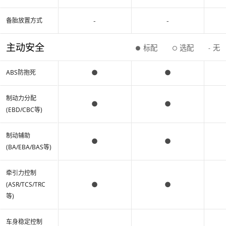
-
-
备胎放置方式
主动安全
标配
选配
无
●
○
-
●
●
ABS防抱死
制动力分配
●
●
(EBD/CBC等)
制动辅助
●
●
(BA/EBA/BAS等)
牵引力控制
●
●
(ASR/TCS/TRC
等)
车身稳定控制