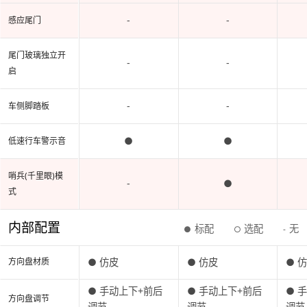
-
-
感应尾门
尾门玻璃独立开
-
-
启
-
-
车侧脚踏板
●
●
低速行车警示音
哨兵(千里眼)模
-
●
式
内部配置
标配
选配
无
●
○
-
● 仿皮
● 仿皮
● 
方向盘材质
● 手动上下+前后
● 手动上下+前后
● 
方向盘调节
调节
调节
调节