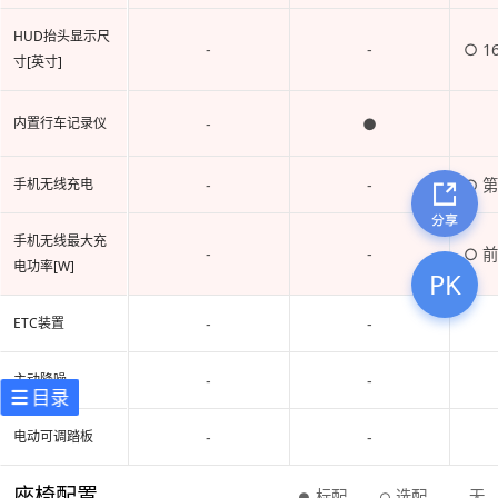
HUD抬头显示尺
-
-
○ 16
寸[英寸]
-
●
内置行车记录仪
-
-
○ 
手机无线充电
手机无线最大充
-
-
○ 
电功率[W]
PK
-
-
ETC装置
-
-
主动降噪
目录
-
-
电动可调踏板
座椅配置
标配
选配
无
●
○
-