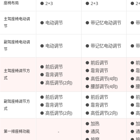
● 2+3
● 2+3
● 2
座椅布局
主驾座椅电动调
● 电动调节
● 带记忆电动调节
● 
节
副驾座椅电动调
● 电动调节
● 带记忆电动调节
● 
节
● 前后调节
● 
● 前后调节
● 靠背调节
● 
主驾座椅调节方
● 靠背调节
式
● 高低调节(4向)
● 高
● 高低调节(2向)
● 腰部调节(4向)
● 腰
● 前后调节
● 前后调节
● 
副驾座椅调节方
● 靠背调节
● 靠背调节
● 
式
● 高低调节(2向)
● 高低调节(2向)
● 高
● 加热
● 
● 通风
● 
-
第一排座椅功能
● 按摩
● 