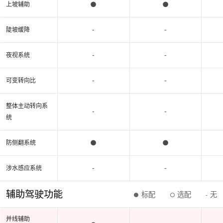
●
●
上坡辅助
-
-
陡坡缓降
-
-
夜视系统
-
-
可变转向比
整体主动转向系
-
-
统
●
●
防侧翻系统
-
-
涉水感应系统
辅助驾驶功能
标配
选配
无
●
○
-
并线辅助