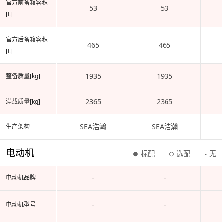
官方前备箱容积
53
53
[L]
官方后备箱容积
465
465
[L]
1935
1935
整备质量[kg]
2365
2365
满载质量[kg]
SEA浩瀚
SEA浩瀚
生产架构
电动机
标配
选配
无
●
○
-
-
-
电动机品牌
-
-
电动机型号