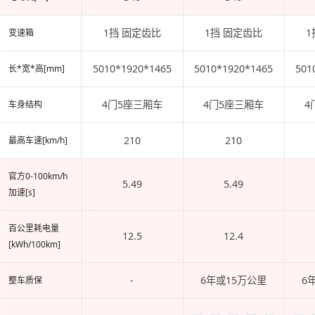
1挡 固定齿比
1挡 固定齿比
1
变速箱
5010*1920*1465
5010*1920*1465
501
长*宽*高[mm]
4门5座三厢车
4门5座三厢车
4
车身结构
210
210
最高车速[km/h]
官方0-100km/h
5.49
5.49
加速[s]
百公里耗电量
12.5
12.4
[kWh/100km]
-
6年或15万公里
6
整车质保