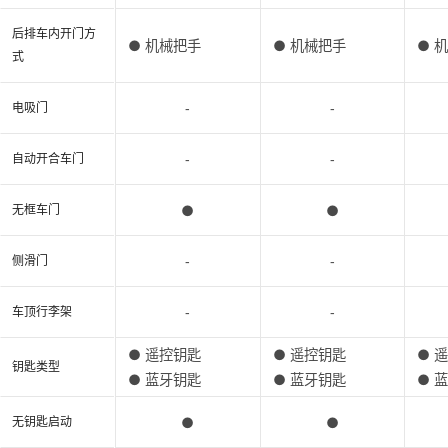
后排车内开门方
● 机械把手
● 机械把手
● 
式
-
-
电吸门
-
-
自动开合车门
●
●
无框车门
-
-
侧滑门
-
-
车顶行李架
● 遥控钥匙
● 遥控钥匙
● 
钥匙类型
● 蓝牙钥匙
● 蓝牙钥匙
● 
●
●
无钥匙启动