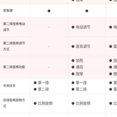
●
●
老板键
第二排座椅电动
-
● 电动调节
● 
调节
第二排座椅调节
-
● 靠背调节
● 
方式
● 加热
● 
● 通风
● 
-
第二排座椅功能
● 按摩
● 
● 第一排
● 第一排
● 
中央扶手
● 第二排
● 第二排
● 
后排座椅放倒方
● 比例放倒
● 比例放倒
● 
式