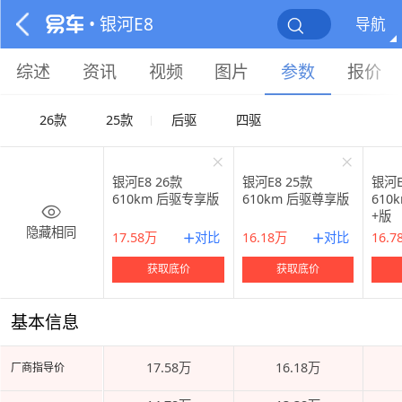
• 银河E8
导航
综述
资讯
视频
图片
参数
报价
26款
25款
后驱
四驱
银河E8 26款
银河E8 25款
银河E8 
610km 后驱专享版
610km 后驱尊享版
610
+版
隐藏相同
对比
对比
17.58万
16.18万
16.7
获取底价
获取底价
基本信息
17.58万
16.18万
厂商指导价