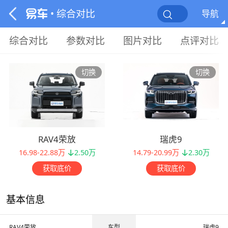
• 综合对比
导航
综合对比
参数对比
图片对比
点评对比
切换
切换
RAV4荣放
瑞虎9
16.98-22.88万
2.50万
14.79-20.99万
2.30万
获取底价
获取底价
基本信息
RAV4荣放
车型
瑞虎9