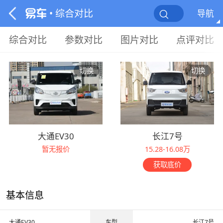
• 综合对比
导航
综合对比
参数对比
图片对比
点评对比
切换
切换
大通EV30
长江7号
暂无报价
15.28-16.08万
获取底价
基本信息
大通EV30
车型
长江7号