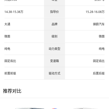
14.38-15.38万
指导价
15.28-16.08万
大通
品牌
骐蔚汽车
微面
级别
微面
纯电
动力类型
纯电
固定齿比
变速箱
固定齿比
前置前驱
驱动方式
后置后驱
推荐对比