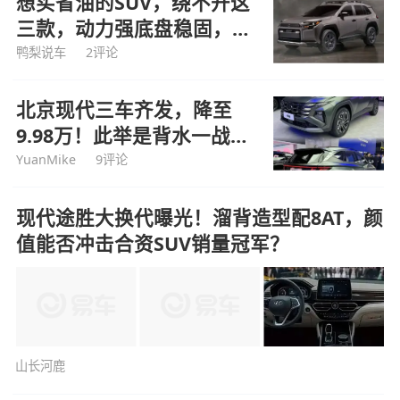
想买省油的SUV，绕不开这
三款，动力强底盘稳固，价
格便宜
鸭梨说车
2评论
北京现代三车齐发，降至
9.98万！此举是背水一战，
还是饮鸩止渴？
YuanMike
9评论
现代途胜大换代曝光！溜背造型配8AT，颜
值能否冲击合资SUV销量冠军？
山长河鹿