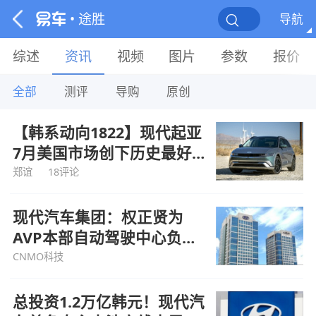
• 途胜
导航
综述
资讯
视频
图片
参数
报价
全部
测评
导购
原创
【韩系动向1822】现代起亚
7月美国市场创下历史最好成
绩
郑谊
18评论
现代汽车集团：权正贤为
AVP本部自动驾驶中心负责
人
CNMO科技
总投资1.2万亿韩元！现代汽