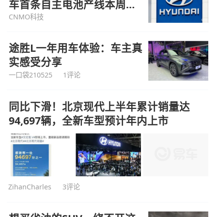
车首条自主电池产线本周进
厂
CNMO科技
途胜L一年用车体验：车主真
实感受分享
一口袋210525
1评论
同比下滑！北京现代上半年累计销量达
94,697辆，全新车型预计年内上市
ZihanCharles
3评论