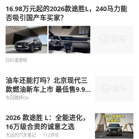
16.98万元起的2026款途胜L，240马力能
否吸引国产车买家？
白衫漫游呀
油车还能打吗？北京现代三
款燃油新车上市 最低售9.98
万
车回路转Go
2026 款途胜 L：全能进化，
16万级合资的诚意之选
大远的汽车笔记
112评论