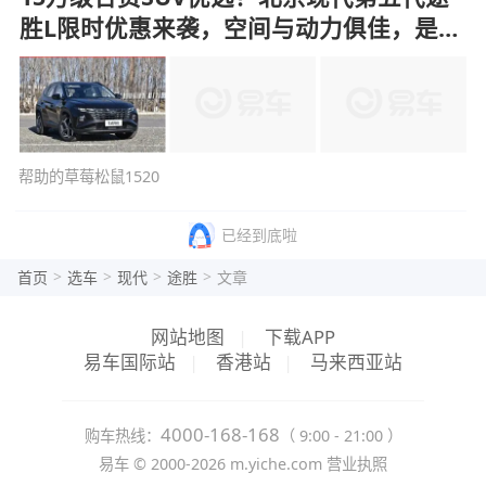
胜L限时优惠来袭，空间与动力俱佳，是否
值得选择？
帮助的草莓松鼠1520
已经到底啦
>
>
>
>
首页
选车
现代
途胜
文章
网站地图
|
下载APP
易车国际站
|
香港站
|
马来西亚站
4000-168-168
购车热线：
（ 9:00 - 21:00 ）
易车 ©
2000-2026
m.yiche.com
营业执照