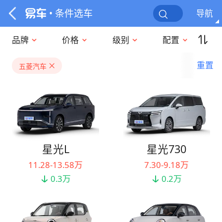
• 条件选车
导航
品牌
价格
级别
配置
重置
五菱汽车
星光L
星光730
11.28-13.58万
7.30-9.18万
0.3万
0.2万