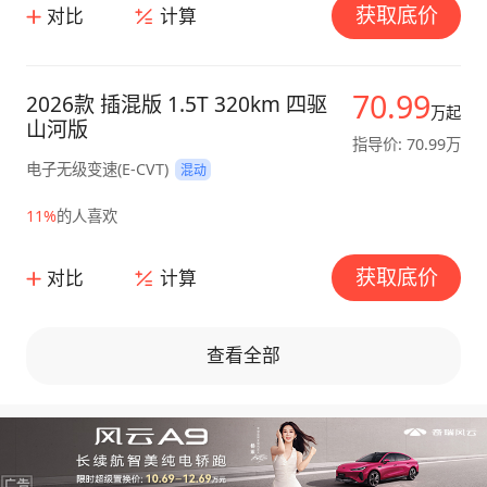
获取底价
对比
计算
70.99
2026款 插混版 1.5T 320km 四驱
万起
山河版
指导价: 70.99万
电子无级变速(E-CVT)
混动
11%
的人喜欢
获取底价
对比
计算
查看全部