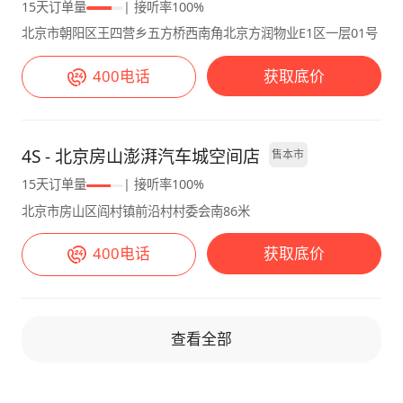
一车搞定所有场景。 不满意： 高速风噪方面的
【智能座舱】 梦想家搭载了岚图自研鲲鹏智能
15天订单量
| 接听率100%
情况，在车速超过110km/h的时候，A柱位置会
辅助驾驶系统，支持L2+级别的自动驾驶辅助功
北京市朝阳区王四营乡五方桥西南角北京方润物业E1区一层01号
出现较为明显的风噪现象，尽管车辆配备了双层
能。在高速上开启自适应巡航和车道保持功能
玻璃，然而由于其方正的造型使得风阻偏大，所
400电话
获取底价
后，车辆能够自动跟车、保持车道，大大减轻了
以在这种情况下只能通过开启音乐的方式来暂时
驾驶疲劳。自动泊车功能也很实用，无论是侧方
掩盖风噪带来的不适感。
停车还是倒车入库，都能精准识别车位并完成泊
车，对于我这种停车困难户来说非常友好。车机
4S - 北京房山澎湃汽车城空间店
售本市
系统方面，虽然硬件配置很高，但软件体验还有
15天订单量
| 接听率100%
待提升。语音识别支持方言和连续对话，比如我
北京市房山区阎村镇前沿村村委会南86米
用四川话发出“打开导航，播放音乐，调高空调
温度”的指令，系统都能准确识别并执行。
400电话
获取底价
查看全部