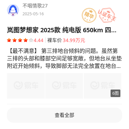
仪式感瞬间便能将人俘获。 我果断选择了紫米
不唱情歌27
双色这种搭配。其中紫色所营造出的那种轻奢之
2025-05-16
感，以及米色所带来的温馨氛围，二者相互融
合，与辉月青外观相得益彰，整体完全没有那种
岚图梦想家 2025款 纯电版 650km 四驱卓越鲲鹏版
老气的感觉，就连我的老婆孩子也都纷纷夸赞其
4.44
裸车价
34.99万元
十分好看。并且在车内，凡是能够触摸到的地方
全都采用了软质材料进行包覆，同时还结合了皮
【最不满意】 第三排地台倾斜的问题。虽然第
质以及木纹作为点缀，其缝线处理得也极为工
三排的头部和膝部空间足够宽敞，但地台从坐垫
整，各个按键的阻尼适中，完全不会给人带来廉
附近开始倾斜，导致脚部无法完全放置在地台
价塑料的那种不适感。 门板可放置水杯、雨伞
上，只能尽力伸到第二排座椅下方。如果第二排
以及随身包等物品；中控下层能够放下双肩包还
座椅调得比较靠后，第三排乘客的腿部就会比较
有纸巾盒；而扶手箱以及手套箱的容积都颇为可
憋屈，尤其是穿厚底鞋的时候，上下车都不太方
6图
观。后备箱在三排座椅直立的状态下，可以放入
便。最后就是app几乎不能下载，百度地图也没
两个20寸的登机箱加上一个背包；要是将三排
有组队功能，很不方便，想用高德也不行 【空
座椅放倒，那么便能够装载露营装备、婴儿车以
间表现】 空间是MPV的核心竞争力，梦想家轴
查看全部
及行李箱等物件，如此一来，全家出行的时候就
距3200mm，这样的尺寸保证了车内宽敞的乘
无需纠结到底该装些什么了。 转向感觉较为轻
坐空间。第二排和第三排的腿部空间非常充裕，