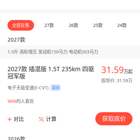
全部在售
27款
26款
25款
24款
2027款
1.5升 涡轮增压 发动机150马力 电动机503马力
31.59
2027款 插混版 1.5T 235km 四驱
万起
冠军版
指导价: 31.59万
电子无级变速(E-CVT)
混动
96%
的人喜欢
获取底价
对比
计算
2026款