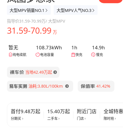
大型MPV销量NO.1
大型MPV人气NO.3
指导价
31.59-70.99万
/
大型MPV
31.59-70.99
万
暂无
108.73kWh
1h
14.9h
纯电续航
电池容量
快充
慢充
当地42.49万起
油耗:3.80L/100km
41.42%
首付9.48万起
15.40万起
附近门店
全城特惠
分期买
二手车
门店
限时抢