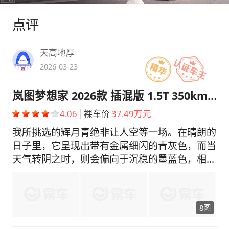
点评
天高地厚
2026-03-23
岚图梦想家 2026款 插混版 1.5T 350km 四驱乾崑Max
4.06
裸车价
37.49万元
我所挑选的辉月青绝非让人空等一场。在晴朗的
日子里，它呈现出带有金属细闪的青灰色，而当
天气转阴之时，则会偏向于沉稳的墨蓝色，相较
于黑白配色而言，其更具辨识度，既可营造出商
务氛围又不会显得呆板，用于家用也绝不会过于
浮夸。其前脸设计颇为独特，采用了扶摇直上格
8图
栅，并且搭配贯穿式的LED灯，每当解锁之际，
映山河透光面板与灯语会一同点亮，那种满满的