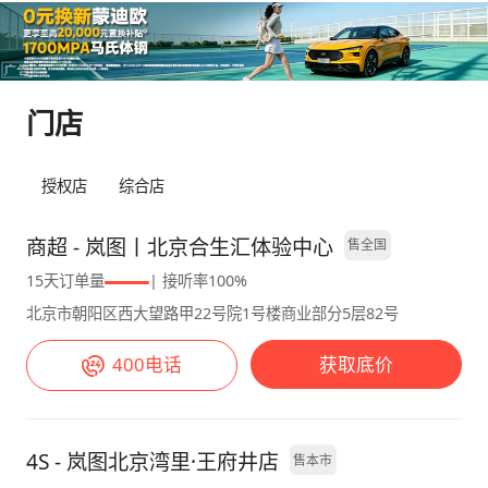
盈，即便是女士来驾驶也不会觉得费力，后轮转
后备箱的空间也很大，常规状态下可以放下4个
向有加持作用，其转弯半径大约为5.9米，在小
28寸的行李箱，当把第三排座椅放倒后，后备
区内的狭窄道路或者地下车库进行转弯操作时能
箱容积可以得到进一步扩展，搬家或者装载大件
够一把完成，相比起部分B级车而言还要更为灵
物品都不在话下。不过，当第三排坐满人的时
门店
活一些。前悬挂采用双叉臂结构，后悬挂则是五
候，后备箱的空间就会受到一定影响，只能放下
连杆形式，当经过减速带或者存在坑洼的路面
2-3个行李箱，这时候就需要合理规划行李的放
时，对于这些路况的过滤效果相当不错，车内的
置。 【内饰】 内饰我选的驼棕色，中控台采用
授权店
综合店
乘坐者既不会感觉到颠簸也不会出现晃动感，即
大量软性材质和木纹装饰，两块15.4英寸的中控
便是老人和孩子也不会出现晕车的情况。 高速
屏搭配10.25英寸的全液晶仪表，虽然谈不上多
商超 - 岚图丨北京合生汇体验中心
售全国
NOA领航辅助功能可实现自动跟车、自动变道
豪华，但是显示清晰，操作流畅。第二排和第三
15天订单量
| 接听率100%
以及自动上下匝道，让你在长途驾驶时能够解放
排的座椅材质柔软，包裹性很好，而且前排座椅
北京市朝阳区西大望路甲22号院1号楼商业部分5层82号
双脚；在遇到堵车情况时，该功能还能实现自动
都配备了加热、通风和按摩功能，二排座椅还有
跟随前车行驶并在需要时自动停下，无需频繁踩
腿托，长途旅行时非常舒适。不过，内饰也有一
400电话
获取底价
刹车。其自动泊车功能十分好用，不管是狭窄车
些细节需要改进。比如车门储物格的空间太小，
位还是机械车位都能够轻松停车，甚至比人手动
只能放矿泉水瓶或雨伞之类，还有中央扶手箱的
停车还要更加精准。 满意： 全座舒适+空间：
设计，虽然容积很大，但开口较小，拿取物品不
4S - 岚图北京湾里·王府井店
售本市
三排都舒服，老人孩子不将就，家用商务通吃，
太方便。都30几万的价格冰箱也不给配一个。