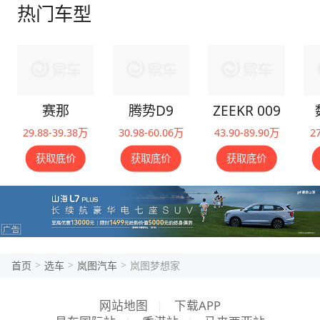
热门车型
赛那
腾势D9
ZEEKR 009
29.88-39.38万
30.98-60.06万
43.90-89.90万
2
获取底价
获取底价
获取底价
>
>
>
首页
选车
岚图汽车
岚图梦想家
网站地图
|
下载APP